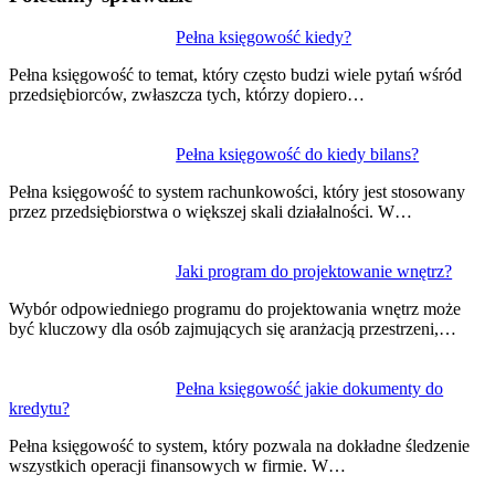
Nawigacja
Pełna księgowość kiedy?
wpisu
Pełna księgowość to temat, który często budzi wiele pytań wśród
przedsiębiorców, zwłaszcza tych, którzy dopiero…
Pełna księgowość do kiedy bilans?
Pełna księgowość to system rachunkowości, który jest stosowany
przez przedsiębiorstwa o większej skali działalności. W…
Jaki program do projektowanie wnętrz?
Wybór odpowiedniego programu do projektowania wnętrz może
być kluczowy dla osób zajmujących się aranżacją przestrzeni,…
Pełna księgowość jakie dokumenty do
kredytu?
Pełna księgowość to system, który pozwala na dokładne śledzenie
wszystkich operacji finansowych w firmie. W…