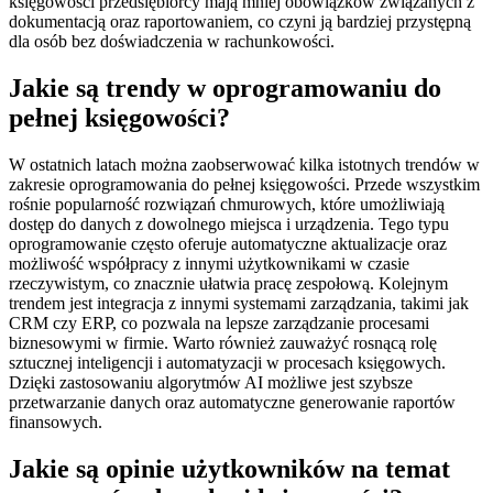
księgowości przedsiębiorcy mają mniej obowiązków związanych z
dokumentacją oraz raportowaniem, co czyni ją bardziej przystępną
dla osób bez doświadczenia w rachunkowości.
Jakie są trendy w oprogramowaniu do
pełnej księgowości?
W ostatnich latach można zaobserwować kilka istotnych trendów w
zakresie oprogramowania do pełnej księgowości. Przede wszystkim
rośnie popularność rozwiązań chmurowych, które umożliwiają
dostęp do danych z dowolnego miejsca i urządzenia. Tego typu
oprogramowanie często oferuje automatyczne aktualizacje oraz
możliwość współpracy z innymi użytkownikami w czasie
rzeczywistym, co znacznie ułatwia pracę zespołową. Kolejnym
trendem jest integracja z innymi systemami zarządzania, takimi jak
CRM czy ERP, co pozwala na lepsze zarządzanie procesami
biznesowymi w firmie. Warto również zauważyć rosnącą rolę
sztucznej inteligencji i automatyzacji w procesach księgowych.
Dzięki zastosowaniu algorytmów AI możliwe jest szybsze
przetwarzanie danych oraz automatyczne generowanie raportów
finansowych.
Jakie są opinie użytkowników na temat