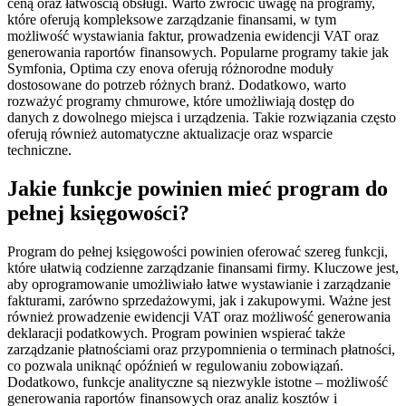
ceną oraz łatwością obsługi. Warto zwrócić uwagę na programy,
które oferują kompleksowe zarządzanie finansami, w tym
możliwość wystawiania faktur, prowadzenia ewidencji VAT oraz
generowania raportów finansowych. Popularne programy takie jak
Symfonia, Optima czy enova oferują różnorodne moduły
dostosowane do potrzeb różnych branż. Dodatkowo, warto
rozważyć programy chmurowe, które umożliwiają dostęp do
danych z dowolnego miejsca i urządzenia. Takie rozwiązania często
oferują również automatyczne aktualizacje oraz wsparcie
techniczne.
Jakie funkcje powinien mieć program do
pełnej księgowości?
Program do pełnej księgowości powinien oferować szereg funkcji,
które ułatwią codzienne zarządzanie finansami firmy. Kluczowe jest,
aby oprogramowanie umożliwiało łatwe wystawianie i zarządzanie
fakturami, zarówno sprzedażowymi, jak i zakupowymi. Ważne jest
również prowadzenie ewidencji VAT oraz możliwość generowania
deklaracji podatkowych. Program powinien wspierać także
zarządzanie płatnościami oraz przypomnienia o terminach płatności,
co pozwala uniknąć opóźnień w regulowaniu zobowiązań.
Dodatkowo, funkcje analityczne są niezwykle istotne – możliwość
generowania raportów finansowych oraz analiz kosztów i