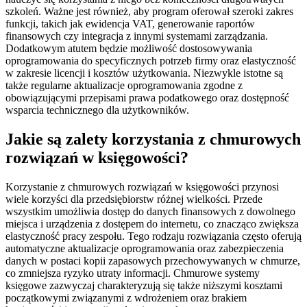
szkoleń. Ważne jest również, aby program oferował szeroki zakres
funkcji, takich jak ewidencja VAT, generowanie raportów
finansowych czy integracja z innymi systemami zarządzania.
Dodatkowym atutem będzie możliwość dostosowywania
oprogramowania do specyficznych potrzeb firmy oraz elastyczność
w zakresie licencji i kosztów użytkowania. Niezwykle istotne są
także regularne aktualizacje oprogramowania zgodne z
obowiązującymi przepisami prawa podatkowego oraz dostępność
wsparcia technicznego dla użytkowników.
Jakie są zalety korzystania z chmurowych
rozwiązań w księgowości?
Korzystanie z chmurowych rozwiązań w księgowości przynosi
wiele korzyści dla przedsiębiorstw różnej wielkości. Przede
wszystkim umożliwia dostęp do danych finansowych z dowolnego
miejsca i urządzenia z dostępem do internetu, co znacząco zwiększa
elastyczność pracy zespołu. Tego rodzaju rozwiązania często oferują
automatyczne aktualizacje oprogramowania oraz zabezpieczenia
danych w postaci kopii zapasowych przechowywanych w chmurze,
co zmniejsza ryzyko utraty informacji. Chmurowe systemy
księgowe zazwyczaj charakteryzują się także niższymi kosztami
początkowymi związanymi z wdrożeniem oraz brakiem