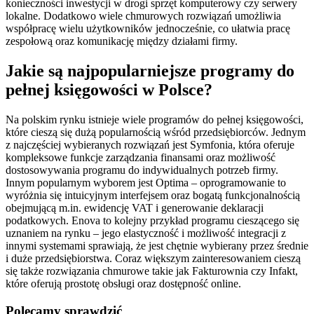
konieczności inwestycji w drogi sprzęt komputerowy czy serwery
lokalne. Dodatkowo wiele chmurowych rozwiązań umożliwia
współpracę wielu użytkowników jednocześnie, co ułatwia pracę
zespołową oraz komunikację między działami firmy.
Jakie są najpopularniejsze programy do
pełnej księgowości w Polsce?
Na polskim rynku istnieje wiele programów do pełnej księgowości,
które cieszą się dużą popularnością wśród przedsiębiorców. Jednym
z najczęściej wybieranych rozwiązań jest Symfonia, która oferuje
kompleksowe funkcje zarządzania finansami oraz możliwość
dostosowywania programu do indywidualnych potrzeb firmy.
Innym popularnym wyborem jest Optima – oprogramowanie to
wyróżnia się intuicyjnym interfejsem oraz bogatą funkcjonalnością
obejmującą m.in. ewidencję VAT i generowanie deklaracji
podatkowych. Enova to kolejny przykład programu cieszącego się
uznaniem na rynku – jego elastyczność i możliwość integracji z
innymi systemami sprawiają, że jest chętnie wybierany przez średnie
i duże przedsiębiorstwa. Coraz większym zainteresowaniem cieszą
się także rozwiązania chmurowe takie jak Fakturownia czy Infakt,
które oferują prostotę obsługi oraz dostępność online.
Polecamy sprawdzić