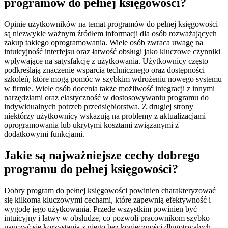
programów do pełnej księgowości?
Opinie użytkowników na temat programów do pełnej księgowości
są niezwykle ważnym źródłem informacji dla osób rozważających
zakup takiego oprogramowania. Wiele osób zwraca uwagę na
intuicyjność interfejsu oraz łatwość obsługi jako kluczowe czynniki
wpływające na satysfakcję z użytkowania. Użytkownicy często
podkreślają znaczenie wsparcia technicznego oraz dostępności
szkoleń, które mogą pomóc w szybkim wdrożeniu nowego systemu
w firmie. Wiele osób docenia także możliwość integracji z innymi
narzędziami oraz elastyczność w dostosowywaniu programu do
indywidualnych potrzeb przedsiębiorstwa. Z drugiej strony
niektórzy użytkownicy wskazują na problemy z aktualizacjami
oprogramowania lub ukrytymi kosztami związanymi z
dodatkowymi funkcjami.
Jakie są najważniejsze cechy dobrego
programu do pełnej księgowości?
Dobry program do pełnej księgowości powinien charakteryzować
się kilkoma kluczowymi cechami, które zapewnią efektywność i
wygodę jego użytkowania. Przede wszystkim powinien być
intuicyjny i łatwy w obsłudze, co pozwoli pracownikom szybko
nauczyć się korzystania z niego bez konieczności długotrwałych