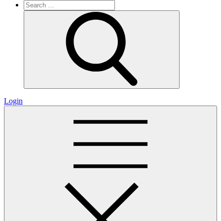
Search
for:
Search
Login