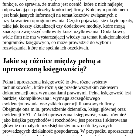
funkcje, co sprawia, że trudno jest ocenić, które z nich najlepiej
odpowiadają na potrzeby konkretnej firmy. Kolejnym problemem
jest brak jasnych informacji na temat kosztów związanych z
użytkowaniem oprogramowania. Często pojawiają się ukryte opłaty,
takie jak koszty aktualizacji czy dodatkowe moduły, które mogą
znacząco zwiększyć całkowity koszt użytkowania. Dodatkowo,
wiele firm nie ma wystarczającej wiedzy na temat funkcjonalności
programów księgowych, co może prowadzić do wyboru
rozwiązania, które nie spełnia ich oczekiwań.
Jakie są różnice między pełną a
uproszczoną księgowością?
Pełna i uproszczona księgowość to dwa różne systemy
rachunkowości, które różnią się przede wszystkim zakresem
dokumentacji oraz wymaganiami prawnymi. Pełna księgowość jest
bardziej skomplikowana i wymaga szczegółowego
ewidencjonowania wszystkich operacji finansowych firmy.
Obejmuje ona m.in. prowadzenie dziennika, księgi głównej oraz
ewidencji VAT. Z kolei uproszczona księgowość, znana również
jako książka przychodów i rozchodów, jest prostsza i skierowana
głównie do małych przedsiębiorstw oraz osób fizycznych
prowadzących działalność gospodarczą. W przypadku uproszczonej