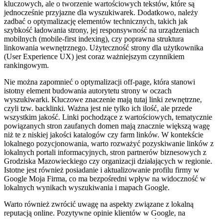
kluczowych, ale o tworzenie wartościowych tekstów, które są
jednocześnie przyjazne dla wyszukiwarek. Dodatkowo, należy
zadbać o optymalizację elementów technicznych, takich jak
szybkość ładowania strony, jej responsywność na urządzeniach
mobilnych (mobile-first indexing), czy poprawna struktura
linkowania wewnętrznego. Użyteczność strony dla użytkownika
(User Experience UX) jest coraz ważniejszym czynnikiem
rankingowym.
Nie można zapomnieć o optymalizacji off-page, która stanowi
istotny element budowania autorytetu strony w oczach
wyszukiwarki. Kluczowe znaczenie mają tutaj linki zewnętrzne,
czyli tzw. backlinki. Ważna jest nie tylko ich ilość, ale przede
wszystkim jakość. Linki pochodzące z wartościowych, tematycznie
powiązanych stron zaufanych domen mają znacznie większą wagę
niż te z niskiej jakości katalogów czy farm linków. W kontekście
lokalnego pozycjonowania, warto rozważyć pozyskiwanie linków z
lokalnych portali informacyjnych, stron partnerów biznesowych z
Grodziska Mazowieckiego czy organizacji działających w regionie.
Istotne jest również posiadanie i aktualizowanie profilu firmy w
Google Moja Firma, co ma bezpośredni wpływ na widoczność w
lokalnych wynikach wyszukiwania i mapach Google.
Warto również zwrócić uwagę na aspekty związane z lokalną
reputacją online. Pozytywne opinie klientów w Google, na