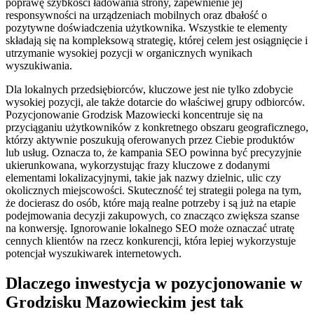
poprawę szybkości ładowania strony, zapewnienie jej
responsywności na urządzeniach mobilnych oraz dbałość o
pozytywne doświadczenia użytkownika. Wszystkie te elementy
składają się na kompleksową strategię, której celem jest osiągnięcie i
utrzymanie wysokiej pozycji w organicznych wynikach
wyszukiwania.
Dla lokalnych przedsiębiorców, kluczowe jest nie tylko zdobycie
wysokiej pozycji, ale także dotarcie do właściwej grupy odbiorców.
Pozycjonowanie Grodzisk Mazowiecki koncentruje się na
przyciąganiu użytkowników z konkretnego obszaru geograficznego,
którzy aktywnie poszukują oferowanych przez Ciebie produktów
lub usług. Oznacza to, że kampania SEO powinna być precyzyjnie
ukierunkowana, wykorzystując frazy kluczowe z dodanymi
elementami lokalizacyjnymi, takie jak nazwy dzielnic, ulic czy
okolicznych miejscowości. Skuteczność tej strategii polega na tym,
że docierasz do osób, które mają realne potrzeby i są już na etapie
podejmowania decyzji zakupowych, co znacząco zwiększa szanse
na konwersję. Ignorowanie lokalnego SEO może oznaczać utratę
cennych klientów na rzecz konkurencji, która lepiej wykorzystuje
potencjał wyszukiwarek internetowych.
Dlaczego inwestycja w pozycjonowanie w
Grodzisku Mazowieckim jest tak