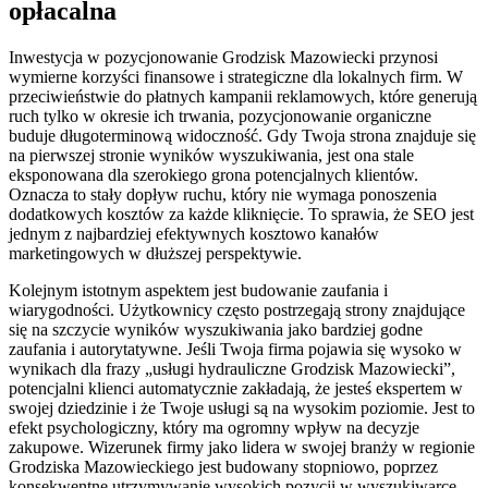
opłacalna
Inwestycja w pozycjonowanie Grodzisk Mazowiecki przynosi
wymierne korzyści finansowe i strategiczne dla lokalnych firm. W
przeciwieństwie do płatnych kampanii reklamowych, które generują
ruch tylko w okresie ich trwania, pozycjonowanie organiczne
buduje długoterminową widoczność. Gdy Twoja strona znajduje się
na pierwszej stronie wyników wyszukiwania, jest ona stale
eksponowana dla szerokiego grona potencjalnych klientów.
Oznacza to stały dopływ ruchu, który nie wymaga ponoszenia
dodatkowych kosztów za każde kliknięcie. To sprawia, że SEO jest
jednym z najbardziej efektywnych kosztowo kanałów
marketingowych w dłuższej perspektywie.
Kolejnym istotnym aspektem jest budowanie zaufania i
wiarygodności. Użytkownicy często postrzegają strony znajdujące
się na szczycie wyników wyszukiwania jako bardziej godne
zaufania i autorytatywne. Jeśli Twoja firma pojawia się wysoko w
wynikach dla frazy „usługi hydrauliczne Grodzisk Mazowiecki”,
potencjalni klienci automatycznie zakładają, że jesteś ekspertem w
swojej dziedzinie i że Twoje usługi są na wysokim poziomie. Jest to
efekt psychologiczny, który ma ogromny wpływ na decyzje
zakupowe. Wizerunek firmy jako lidera w swojej branży w regionie
Grodziska Mazowieckiego jest budowany stopniowo, poprzez
konsekwentne utrzymywanie wysokich pozycji w wyszukiwarce.