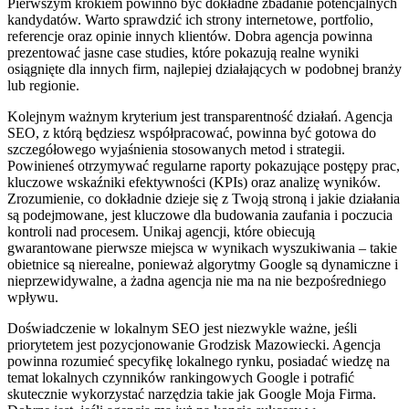
Pierwszym krokiem powinno być dokładne zbadanie potencjalnych
kandydatów. Warto sprawdzić ich strony internetowe, portfolio,
referencje oraz opinie innych klientów. Dobra agencja powinna
prezentować jasne case studies, które pokazują realne wyniki
osiągnięte dla innych firm, najlepiej działających w podobnej branży
lub regionie.
Kolejnym ważnym kryterium jest transparentność działań. Agencja
SEO, z którą będziesz współpracować, powinna być gotowa do
szczegółowego wyjaśnienia stosowanych metod i strategii.
Powinieneś otrzymywać regularne raporty pokazujące postępy prac,
kluczowe wskaźniki efektywności (KPIs) oraz analizę wyników.
Zrozumienie, co dokładnie dzieje się z Twoją stroną i jakie działania
są podejmowane, jest kluczowe dla budowania zaufania i poczucia
kontroli nad procesem. Unikaj agencji, które obiecują
gwarantowane pierwsze miejsca w wynikach wyszukiwania – takie
obietnice są nierealne, ponieważ algorytmy Google są dynamiczne i
nieprzewidywalne, a żadna agencja nie ma na nie bezpośredniego
wpływu.
Doświadczenie w lokalnym SEO jest niezwykle ważne, jeśli
priorytetem jest pozycjonowanie Grodzisk Mazowiecki. Agencja
powinna rozumieć specyfikę lokalnego rynku, posiadać wiedzę na
temat lokalnych czynników rankingowych Google i potrafić
skutecznie wykorzystać narzędzia takie jak Google Moja Firma.