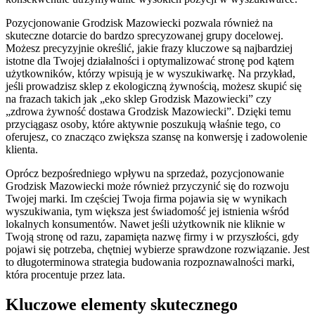
Pozycjonowanie Grodzisk Mazowiecki pozwala również na
skuteczne dotarcie do bardzo sprecyzowanej grupy docelowej.
Możesz precyzyjnie określić, jakie frazy kluczowe są najbardziej
istotne dla Twojej działalności i optymalizować stronę pod kątem
użytkowników, którzy wpisują je w wyszukiwarkę. Na przykład,
jeśli prowadzisz sklep z ekologiczną żywnością, możesz skupić się
na frazach takich jak „eko sklep Grodzisk Mazowiecki” czy
„zdrowa żywność dostawa Grodzisk Mazowiecki”. Dzięki temu
przyciągasz osoby, które aktywnie poszukują właśnie tego, co
oferujesz, co znacząco zwiększa szansę na konwersję i zadowolenie
klienta.
Oprócz bezpośredniego wpływu na sprzedaż, pozycjonowanie
Grodzisk Mazowiecki może również przyczynić się do rozwoju
Twojej marki. Im częściej Twoja firma pojawia się w wynikach
wyszukiwania, tym większa jest świadomość jej istnienia wśród
lokalnych konsumentów. Nawet jeśli użytkownik nie kliknie w
Twoją stronę od razu, zapamięta nazwę firmy i w przyszłości, gdy
pojawi się potrzeba, chętniej wybierze sprawdzone rozwiązanie. Jest
to długoterminowa strategia budowania rozpoznawalności marki,
która procentuje przez lata.
Kluczowe elementy skutecznego