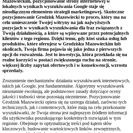
Mazowieckim, pozycjonowanie strony internetowej w
lokalnych wynikach wyszukiwania Google staje się
nieodłącznym elementem strategii marketingowej. Skuteczne
pozycjonowanie Grodzisk Mazowiecki to proces, który ma na
celu umieszczenie Twojej witryny na jak najwyższych
pozycjach w wynikach wyszukiwania dla fraz związanych z
Twoją działalnością, a które są wpisywane przez potencjalnych
klientów z tego regionu. Dzięki temu, gdy ktoś szuka usług lub
produktów, które oferujesz w Grodzisku Mazowieckim lub
okolicach, Twoja firma pojawia się jako jedna z pierwszych
opcji do rozważenia. Jest to inwestycja, która przekłada się na
realne korzyści w postaci zwiększonego ruchu na stronie,
większej liczby zapytań ofertowych i w konsekwencji, wzrostu
sprzedaży.
Zrozumienie mechanizmów działania wyszukiwarek internetowych,
takich jak Google, jest fundamentalne. Algorytmy wyszukiwarek
nieustannie ewoluują, ale podstawowe zasady dotyczące oceny
jakości i trafności stron pozostają niezmienne. Pozycjonowanie
Grodzisk Mazowiecki opiera się na szeregu działań, zarówno tych
technicznych, jak i contentowych, które mają na celu przekonanie
wyszukiwarki, że Twoja strona jest najlepszym źródłem informacji
dla użytkownika poszukującego konkretnych rozwiązań w tym
regionie. Obejmuje to optymalizację treści pod kątem słów
kluczowych, budowanie wartościowych linków zewnętrznych,