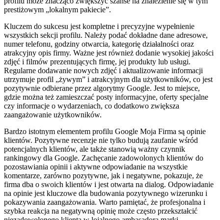
profilu może znacząco zwiększyć szanse na znalezienie się w tym
prestiżowym „lokalnym pakiecie”.
Kluczem do sukcesu jest kompletne i precyzyjne wypełnienie
wszystkich sekcji profilu. Należy podać dokładne dane adresowe,
numer telefonu, godziny otwarcia, kategorię działalności oraz
atrakcyjny opis firmy. Ważne jest również dodanie wysokiej jakości
zdjęć i filmów prezentujących firmę, jej produkty lub usługi.
Regularne dodawanie nowych zdjęć i aktualizowanie informacji
utrzymuje profil „żywym” i atrakcyjnym dla użytkowników, co jest
pozytywnie odbierane przez algorytmy Google. Jest to miejsce,
gdzie można też zamieszczać posty informacyjne, oferty specjalne
czy informacje o wydarzeniach, co dodatkowo zwiększa
zaangażowanie użytkowników.
Bardzo istotnym elementem profilu Google Moja Firma są opinie
klientów. Pozytywne recenzje nie tylko budują zaufanie wśród
potencjalnych klientów, ale także stanowią ważny czynnik
rankingowy dla Google. Zachęcanie zadowolonych klientów do
pozostawiania opinii i aktywne odpowiadanie na wszystkie
komentarze, zarówno pozytywne, jak i negatywne, pokazuje, że
firma dba o swoich klientów i jest otwarta na dialog. Odpowiadanie
na opinie jest kluczowe dla budowania pozytywnego wizerunku i
pokazywania zaangażowania. Warto pamiętać, że profesjonalna i
szybka reakcja na negatywną opinię może często przekształcić
niezadowolonego klienta w lojalnego ambasadora marki.