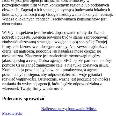
Dobrze jest, jeśli agencja ma już na koncie sukcesy w
pozycjonowaniu firm w tym konkretnym regionie lub podobnych
obszarach. Zapytaj o ich strategię dotyczącą budowania lokalnych
linków, optymalizacji map Google i zdobywania lokalnych recenzji.
Wiedza o lokalnych trendach i zachowaniach konsumentów jest
nieoceniona.
Ważnym aspektem jest również dopasowanie oferty do Twoich
potrzeb i budżetu. Agencja powinna być w stanie zaproponować
zindywidualizowaną strategię, uwzględniającą specyfikę Twojej
firmy, cele biznesowe i dostępne zasoby. Nie zawsze najdroższa
oferta jest najlepsza, podobnie jak najtańsza może okazać się
nieskuteczna. Kluczowe jest znalezienie równowagi między
jakością usług a ceną. Dobra agencja SEO będzie partnerem, który
pomoże Ci osiągnąć zamierzone cele, a nie tylko dostawcą usług.
Komunikacja powinna być otwarta i proaktywna, a agencja
powinna być dostępna, aby odpowiedzieć na Twoje pytania i
rozwiać wątpliwości. Ostatecznie, ważne jest poczucie pewności i
zaufania do wybranej agencji, która będzie odpowiedzialna za
wizerunek Twojej firmy w internecie.
Polecamy sprawdzić
Nawigacja
Najlepsze pozycjonowanie Mińsk
Mazowiecki