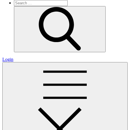
Search
for:
Search
Login