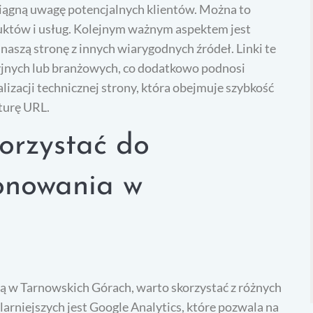
ciągną uwagę potencjalnych klientów. Można to
duktów i usług. Kolejnym ważnym aspektem jest
aszą stronę z innych wiarygodnych źródeł. Linki te
yjnych lub branżowych, co dodatkowo podnosi
izacji technicznej strony, która obejmuje szybkość
turę URL.
orzystać do
onowania w
ą w Tarnowskich Górach, warto skorzystać z różnych
arniejszych jest Google Analytics, które pozwala na