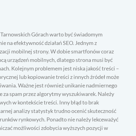
w Tarnowskich Górach warto być świadomym
ie na efektywność działań SEO. Jednym z
zacji mobilnej strony. W dobie smartfonów coraz
cą urządzeń mobilnych, dlatego strona musi być
ch. Kolejnym problemem jest niska jakość treści –
ycznej lub kopiowanie treści z innych źródeł może
iwania. Ważne jest również unikanie nadmiernego
e za spam przez algorytmy wyszukiwarek. Należy
ych w kontekście treści. Inny błąd to brak
rnej analizy statystyk trudno ocenić skuteczność
warunków rynkowych. Ponadto nie należy lekceważyć
niczać możliwości zdobycia wyższych pozycji w