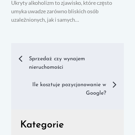
Ukryty alkoholizm to zjawisko, które często
umyka uwadze zarówno bliskich osób
uzależnionych, jak i samych…
Nawigacja
Sprzedaż czy wynajem
nieruchomości
wpisu
Ile kosztuje pozycjonowanie w
Google?
Kategorie