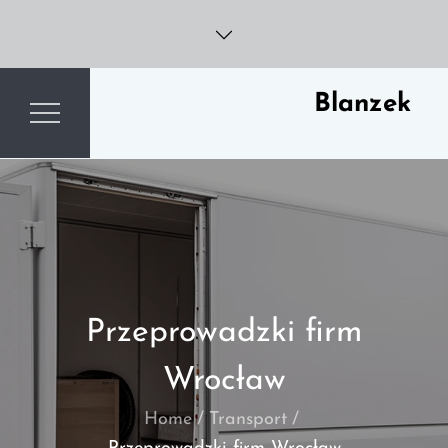
Skip
to
content
Blanzek
Przeprowadzki firm
Wrocław
Home
Transport