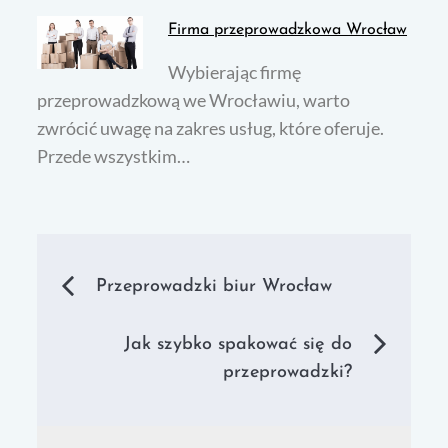
Firma przeprowadzkowa Wrocław
Wybierając firmę
przeprowadzkową we Wrocławiu, warto
zwrócić uwagę na zakres usług, które oferuje.
Przede wszystkim…
Nawigacja
Przeprowadzki biur Wrocław
wpisu
Jak szybko spakować się do
przeprowadzki?