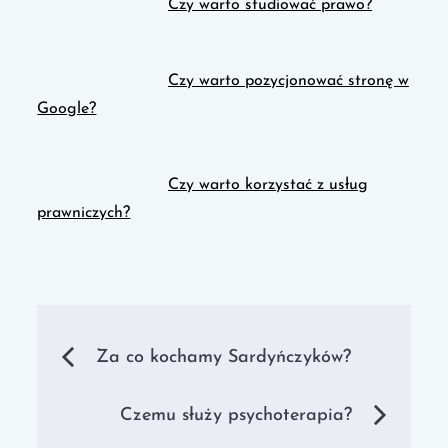
Czy warto studiować prawo?
Czy warto pozycjonować stronę w
Google?
Czy warto korzystać z usług
prawniczych?
Nawigacja
Za co kochamy Sardyńczyków?
wpisu
Czemu służy psychoterapia?