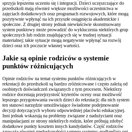
sprzyja lepszemu uczeniu się i integracji. Dzieci uczęszczające do
przedszkoli mają również większe możliwości uczestnictwa w
zajęciach dodatkowych oraz programach rozwojowych, które mogą
pozytywnie wpłynąć na ich przyszłe osiągnięcia akademickie i
społeczne. Z drugiej strony jednak niewłaściwie skonstruowany
system punktowy może prowadzić do wykluczenia niektórych grup
społecznych lub rodzin znajdujących się w trudnej sytuacji
materialnej; takie sytuacje mogą negatywnie wpłynąć na rozwój
dzieci oraz ich poczucie własnej wartości.
Jakie są opinie rodziców o systemie
punktów różnicujących
Opinie rodziców na temat systemu punktów różnicujących w
rekrutacji do przedszkoli są bardzo zróżnicowane i często zależą od
osobistych doświadczeń związanych z tym procesem. Niektórzy
rodzice doceniają przejrzystość kryteriów oceny oraz możliwość
lepszego przygotowania swoich dzieci do rekrutacji; dla nich system
ten stanowi narzędzie umożliwiające świadome podejmowanie
decyzji dotyczących wyboru odpowiedniej placówki edukacyjnej.
Inni jednak wskazują na problemy związane z nadużyciami oraz
manipulacjami ze strony niektórych rodzin, które próbują zdobyć
dodatkowe punkty kosztem innych kandydatów. Część rodziców
zauważa również niedoskonałości samego systemu; podkreślają oni