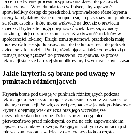
na celu ułatwienie procesu przyjmowania dzieci do placówek
edukacyjnych. W wielu miastach w Polsce, aby zapewnić
sprawiedliwy dostęp do przedszkoli, wprowadzono różne kryteria
oceny kandydatów. System ten opiera się na przyznawaniu punktów
za różne aspekty, które mogą wpływać na decyzję o przyjęciu
dziecka. Kryteria te mogą obejmować wiek dziecka, sytuację
rodzinną, miejsce zamieszkania czy też aktywność rodziców w
społeczności lokalnej. Dzięki temu systemowi, przedszkola mają
możliwość lepszego dopasowania ofert edukacyjnych do potrzeb
dzieci oraz ich rodzin. Punkty różnicujące są także odpowiedzią na
rosnącą liczbę zgłoszeń do przedszkoli, co sprawia, że proces
rekrutacji staje się bardziej skomplikowany i wymaga jasnych zasad.
Jakie kryteria są brane pod uwagę w
punktach różnicujących
Kryteria brane pod uwagę w punktach różnicujących podczas
rekrutacji do przedszkoli mogą się znacznie różnić w zależności od
lokalnych regulacji. W większości przypadków jednak podstawowe
kryteria obejmują wiek dziecka oraz jego wcześniejsze
doświadczenia edukacyjne. Dzieci starsze mogą mieć
pierwszeństwo przed młodszymi, co ma na celu zapewnienie im
lepszych warunków rozwoju. Kolejnym istotnym czynnikiem jest
miejsce zamieszkania – dzieci z okolicy przedszkola często