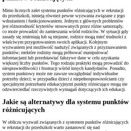
Mimo licznych zalet systemu punktów różnicujących w rekrutacji
do przedszkoli, istnieją również pewne wyzwania związane z jego
wdrażaniem i funkcjonowaniem. Jednym z głównych problemów
jest różnorodność kryteriów stosowanych przez różne samorządy,
co może prowadzić do zamieszania wśród rodziców. W sytuacji gdy
zasady się zmieniają lub są niejasne, rodzice mogą mieć trudności z
właściwym przygotowaniem swoich aplikacji. Kolejnym
wyzwaniem jest możliwość nadużyć związanych z przyznawaniem
punktów; niektóre rodziny mogą próbować manipulować
informacjami lub przedstawiać fałszywe dane w celu uzyskania
większej liczby punktów. Tego rodzaju praktyki mogą prowadzić do
niesprawiedliwości i frustracji wśród innych kandydatów. Ponadto,
system punktowy może nie zawsze uwzględniać indywidualne
potrzeby dzieci; w przypadku dzieci z niepełnosprawnościami czy
specjalnymi potrzebami edukacyjnymi punkty różnicujące mogą nie
odzwierciedlać rzeczywistych wymagań dotyczących ich edukacji.
Jakie są alternatywy dla systemu punktów
różnicujących
W obliczu wyzwań związanych z systemem punktów różnicujących
w rekrutacji do przedszkoli warto zastanowić się nad