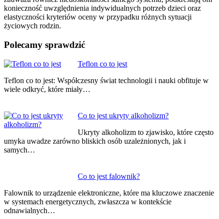
konieczność uwzględnienia indywidualnych potrzeb dzieci oraz
elastyczności kryteriów oceny w przypadku różnych sytuacji
życiowych rodzin.
Polecamy sprawdzić
Nawigacja
Teflon co to jest
wpisu
Teflon co to jest: Współczesny świat technologii i nauki obfituje w
wiele odkryć, które miały…
Co to jest ukryty alkoholizm?
Ukryty alkoholizm to zjawisko, które często
umyka uwadze zarówno bliskich osób uzależnionych, jak i
samych…
Co to jest falownik?
Falownik to urządzenie elektroniczne, które ma kluczowe znaczenie
w systemach energetycznych, zwłaszcza w kontekście
odnawialnych…