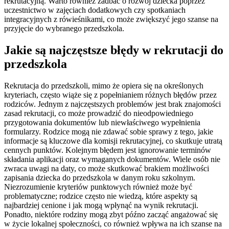
rekrutacyjną. Warto również zadbać o rozwój dziecka poprzez
uczestnictwo w zajęciach dodatkowych czy spotkaniach
integracyjnych z rówieśnikami, co może zwiększyć jego szanse na
przyjęcie do wybranego przedszkola.
Jakie są najczęstsze błędy w rekrutacji do
przedszkola
Rekrutacja do przedszkoli, mimo że opiera się na określonych
kryteriach, często wiąże się z popełnianiem różnych błędów przez
rodziców. Jednym z najczęstszych problemów jest brak znajomości
zasad rekrutacji, co może prowadzić do nieodpowiedniego
przygotowania dokumentów lub niewłaściwego wypełnienia
formularzy. Rodzice mogą nie zdawać sobie sprawy z tego, jakie
informacje są kluczowe dla komisji rekrutacyjnej, co skutkuje utratą
cennych punktów. Kolejnym błędem jest ignorowanie terminów
składania aplikacji oraz wymaganych dokumentów. Wiele osób nie
zwraca uwagi na daty, co może skutkować brakiem możliwości
zapisania dziecka do przedszkola w danym roku szkolnym.
Niezrozumienie kryteriów punktowych również może być
problematyczne; rodzice często nie wiedzą, które aspekty są
najbardziej cenione i jak mogą wpłynąć na wynik rekrutacji.
Ponadto, niektóre rodziny mogą zbyt późno zacząć angażować się
w życie lokalnej społeczności, co również wpływa na ich szanse na