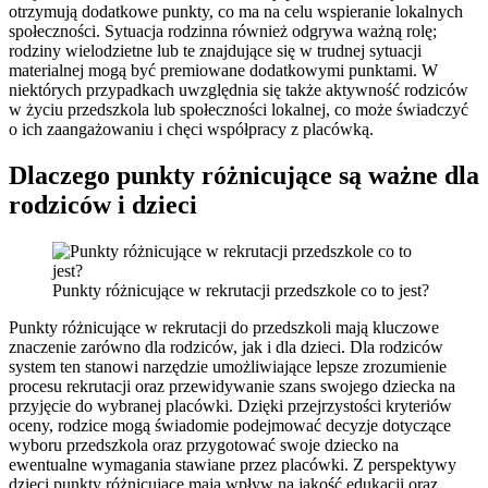
otrzymują dodatkowe punkty, co ma na celu wspieranie lokalnych
społeczności. Sytuacja rodzinna również odgrywa ważną rolę;
rodziny wielodzietne lub te znajdujące się w trudnej sytuacji
materialnej mogą być premiowane dodatkowymi punktami. W
niektórych przypadkach uwzględnia się także aktywność rodziców
w życiu przedszkola lub społeczności lokalnej, co może świadczyć
o ich zaangażowaniu i chęci współpracy z placówką.
Dlaczego punkty różnicujące są ważne dla
rodziców i dzieci
Punkty różnicujące w rekrutacji przedszkole co to jest?
Punkty różnicujące w rekrutacji do przedszkoli mają kluczowe
znaczenie zarówno dla rodziców, jak i dla dzieci. Dla rodziców
system ten stanowi narzędzie umożliwiające lepsze zrozumienie
procesu rekrutacji oraz przewidywanie szans swojego dziecka na
przyjęcie do wybranej placówki. Dzięki przejrzystości kryteriów
oceny, rodzice mogą świadomie podejmować decyzje dotyczące
wyboru przedszkola oraz przygotować swoje dziecko na
ewentualne wymagania stawiane przez placówki. Z perspektywy
dzieci punkty różnicujące mają wpływ na jakość edukacji oraz