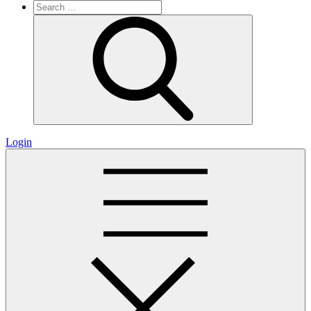
Search
for:
Search
Login