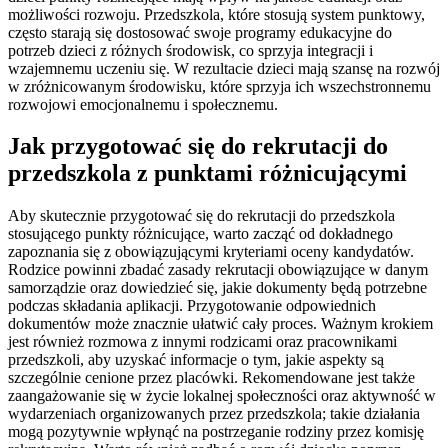
możliwości rozwoju. Przedszkola, które stosują system punktowy,
często starają się dostosować swoje programy edukacyjne do
potrzeb dzieci z różnych środowisk, co sprzyja integracji i
wzajemnemu uczeniu się. W rezultacie dzieci mają szansę na rozwój
w zróżnicowanym środowisku, które sprzyja ich wszechstronnemu
rozwojowi emocjonalnemu i społecznemu.
Jak przygotować się do rekrutacji do
przedszkola z punktami różnicującymi
Aby skutecznie przygotować się do rekrutacji do przedszkola
stosującego punkty różnicujące, warto zacząć od dokładnego
zapoznania się z obowiązującymi kryteriami oceny kandydatów.
Rodzice powinni zbadać zasady rekrutacji obowiązujące w danym
samorządzie oraz dowiedzieć się, jakie dokumenty będą potrzebne
podczas składania aplikacji. Przygotowanie odpowiednich
dokumentów może znacznie ułatwić cały proces. Ważnym krokiem
jest również rozmowa z innymi rodzicami oraz pracownikami
przedszkoli, aby uzyskać informacje o tym, jakie aspekty są
szczególnie cenione przez placówki. Rekomendowane jest także
zaangażowanie się w życie lokalnej społeczności oraz aktywność w
wydarzeniach organizowanych przez przedszkola; takie działania
mogą pozytywnie wpłynąć na postrzeganie rodziny przez komisję