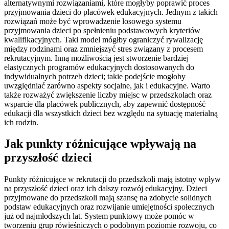
alternatywnymi rozwiązaniami, które mogłyby poprawić proces
przyjmowania dzieci do placówek edukacyjnych. Jednym z takich
rozwiązań może być wprowadzenie losowego systemu
przyjmowania dzieci po spełnieniu podstawowych kryteriów
kwalifikacyjnych. Taki model mógłby ograniczyć rywalizację
między rodzinami oraz zmniejszyć stres związany z procesem
rekrutacyjnym. Inną możliwością jest stworzenie bardziej
elastycznych programów edukacyjnych dostosowanych do
indywidualnych potrzeb dzieci; takie podejście mogłoby
uwzględniać zarówno aspekty socjalne, jak i edukacyjne. Warto
także rozważyć zwiększenie liczby miejsc w przedszkolach oraz
wsparcie dla placówek publicznych, aby zapewnić dostępność
edukacji dla wszystkich dzieci bez względu na sytuację materialną
ich rodzin.
Jak punkty różnicujące wpływają na
przyszłość dzieci
Punkty różnicujące w rekrutacji do przedszkoli mają istotny wpływ
na przyszłość dzieci oraz ich dalszy rozwój edukacyjny. Dzieci
przyjmowane do przedszkoli mają szansę na zdobycie solidnych
podstaw edukacyjnych oraz rozwijanie umiejętności społecznych
już od najmłodszych lat. System punktowy może pomóc w
tworzeniu grup rówieśniczych o podobnym poziomie rozwoju, co