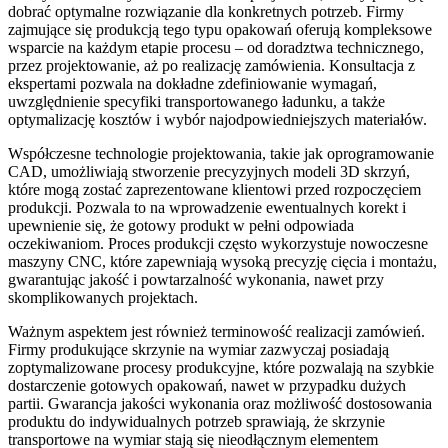
dobrać optymalne rozwiązanie dla konkretnych potrzeb. Firmy
zajmujące się produkcją tego typu opakowań oferują kompleksowe
wsparcie na każdym etapie procesu – od doradztwa technicznego,
przez projektowanie, aż po realizację zamówienia. Konsultacja z
ekspertami pozwala na dokładne zdefiniowanie wymagań,
uwzględnienie specyfiki transportowanego ładunku, a także
optymalizację kosztów i wybór najodpowiedniejszych materiałów.
Współczesne technologie projektowania, takie jak oprogramowanie
CAD, umożliwiają stworzenie precyzyjnych modeli 3D skrzyń,
które mogą zostać zaprezentowane klientowi przed rozpoczęciem
produkcji. Pozwala to na wprowadzenie ewentualnych korekt i
upewnienie się, że gotowy produkt w pełni odpowiada
oczekiwaniom. Proces produkcji często wykorzystuje nowoczesne
maszyny CNC, które zapewniają wysoką precyzję cięcia i montażu,
gwarantując jakość i powtarzalność wykonania, nawet przy
skomplikowanych projektach.
Ważnym aspektem jest również terminowość realizacji zamówień.
Firmy produkujące skrzynie na wymiar zazwyczaj posiadają
zoptymalizowane procesy produkcyjne, które pozwalają na szybkie
dostarczenie gotowych opakowań, nawet w przypadku dużych
partii. Gwarancja jakości wykonania oraz możliwość dostosowania
produktu do indywidualnych potrzeb sprawiają, że skrzynie
transportowe na wymiar stają się nieodłącznym elementem