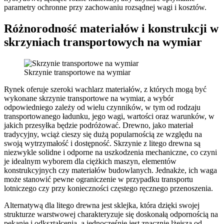
parametry ochronne przy zachowaniu rozsądnej wagi i kosztów.
Różnorodność materiałów i konstrukcji w
skrzyniach transportowych na wymiar
Skrzynie transportowe na wymiar
Rynek oferuje szeroki wachlarz materiałów, z których mogą być
wykonane skrzynie transportowe na wymiar, a wybór
odpowiedniego zależy od wielu czynników, w tym od rodzaju
transportowanego ładunku, jego wagi, wartości oraz warunków, w
jakich przesyłka będzie podróżować. Drewno, jako materiał
tradycyjny, wciąż cieszy się dużą popularnością ze względu na
swoją wytrzymałość i dostępność. Skrzynie z litego drewna są
niezwykle solidne i odporne na uszkodzenia mechaniczne, co czyni
je idealnym wyborem dla ciężkich maszyn, elementów
konstrukcyjnych czy materiałów budowlanych. Jednakże, ich waga
może stanowić pewne ograniczenie w przypadku transportu
lotniczego czy przy konieczności częstego ręcznego przenoszenia.
Alternatywą dla litego drewna jest sklejka, która dzięki swojej
strukturze warstwowej charakteryzuje się doskonałą odpornością na
pękanie i odkształcenia, a jednocześnie jest znacznie lżejsza od