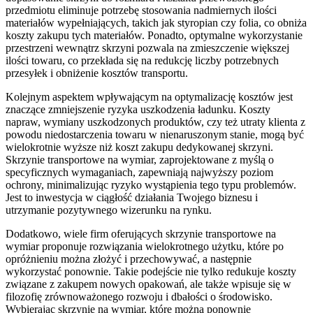
przedmiotu eliminuje potrzebę stosowania nadmiernych ilości
materiałów wypełniających, takich jak styropian czy folia, co obniża
koszty zakupu tych materiałów. Ponadto, optymalne wykorzystanie
przestrzeni wewnątrz skrzyni pozwala na zmieszczenie większej
ilości towaru, co przekłada się na redukcję liczby potrzebnych
przesyłek i obniżenie kosztów transportu.
Kolejnym aspektem wpływającym na optymalizację kosztów jest
znaczące zmniejszenie ryzyka uszkodzenia ładunku. Koszty
napraw, wymiany uszkodzonych produktów, czy też utraty klienta z
powodu niedostarczenia towaru w nienaruszonym stanie, mogą być
wielokrotnie wyższe niż koszt zakupu dedykowanej skrzyni.
Skrzynie transportowe na wymiar, zaprojektowane z myślą o
specyficznych wymaganiach, zapewniają najwyższy poziom
ochrony, minimalizując ryzyko wystąpienia tego typu problemów.
Jest to inwestycja w ciągłość działania Twojego biznesu i
utrzymanie pozytywnego wizerunku na rynku.
Dodatkowo, wiele firm oferujących skrzynie transportowe na
wymiar proponuje rozwiązania wielokrotnego użytku, które po
opróżnieniu można złożyć i przechowywać, a następnie
wykorzystać ponownie. Takie podejście nie tylko redukuje koszty
związane z zakupem nowych opakowań, ale także wpisuje się w
filozofię zrównoważonego rozwoju i dbałości o środowisko.
Wybierając skrzynie na wymiar, które można ponownie