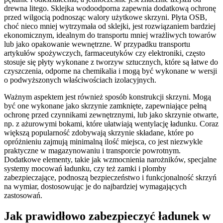
drewna litego. Sklejka wodoodporna zapewnia dodatkową ochronę
przed wilgocią podnosząc walory użytkowe skrzyni. Płyta OSB,
choć nieco mniej wytrzymała od sklejki, jest rozwiązaniem bardziej
ekonomicznym, idealnym do transportu mniej wrażliwych towarów
lub jako opakowanie wewnętrzne. W przypadku transportu
artykułów spożywczych, farmaceutyków czy elektroniki, często
stosuje się płyty wykonane z tworzyw sztucznych, które są łatwe do
czyszczenia, odporne na chemikalia i mogą być wykonane w wersji
o podwyższonych właściwościach izolacyjnych.
Ważnym aspektem jest również sposób konstrukcji skrzyni. Mogą
być one wykonane jako skrzynie zamknięte, zapewniające pełną
ochronę przed czynnikami zewnętrznymi, lub jako skrzynie otwarte,
np. z ażurowymi bokami, które ułatwiają wentylację ładunku. Coraz
większą popularność zdobywają skrzynie składane, które po
opróżnieniu zajmują minimalną ilość miejsca, co jest niezwykle
praktyczne w magazynowaniu i transporcie powrotnym.
Dodatkowe elementy, takie jak wzmocnienia narożników, specjalne
systemy mocowań ładunku, czy też zamki i plomby
zabezpieczające, podnoszą bezpieczeństwo i funkcjonalność skrzyń
na wymiar, dostosowując je do najbardziej wymagających
zastosowań.
Jak prawidłowo zabezpieczyć ładunek w