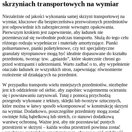
skrzyniach transportowych na wymiar
Niezależnie od jakości wykonania samej skrzyni transportowej na
wymiar, kluczowe dla bezpieczeństwa przewożonych przedmiotów
jest odpowiednie ich zabezpieczenie wewnątrz opakowania.
Pierwszym krokiem jest zapewnienie, aby ładunek nie
przemieszczał się swobodnie podczas transportu. Służą do tego celu
różnego rodzaju wypełniacze i materiały amortyzujące. Pianki
poliuretanowe, pianki polietylenowe, czy też specjalistyczne
granulaty styropianowe mogą być idealnie dopasowane do kształtu
przedmiotu, tworząc tzw. „gniazdo”, które skutecznie chroni go
przed wstrząsami i uderzeniami. Warto zadbać o to, aby wypełnienie
otaczało ładunek ze wszystkich stron, zapewniając równomierne
rozłożenie sił działających na przedmiot.
W przypadku transportu wielu mniejszych przedmiotów, niezbędne
jest ich oddzielenie od siebie, aby zapobiec wzajemnemu ocieraniu
się i powstawaniu zarysowań. Tutaj z pomocą przychodzą
przegrody wykonane z tektury, sklejki lub tworzyw sztucznych,
które można w łatwy sposób wkomponować w konstrukcję skrzyni
na wymiar. Dodatkowo, poszczególne przedmioty mogą zostać
owinięte folią bąbelkową lub stretch, co stanowi dodatkową
warstwę ochronną. Ważne jest, aby nie pozostawiać pustych
przestrzeni w skrzyni – każda wolna przestrzeń powinna zostać