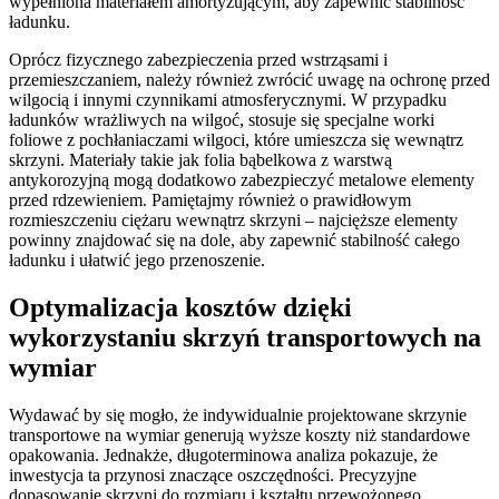
wypełniona materiałem amortyzującym, aby zapewnić stabilność
ładunku.
Oprócz fizycznego zabezpieczenia przed wstrząsami i
przemieszczaniem, należy również zwrócić uwagę na ochronę przed
wilgocią i innymi czynnikami atmosferycznymi. W przypadku
ładunków wrażliwych na wilgoć, stosuje się specjalne worki
foliowe z pochłaniaczami wilgoci, które umieszcza się wewnątrz
skrzyni. Materiały takie jak folia bąbelkowa z warstwą
antykorozyjną mogą dodatkowo zabezpieczyć metalowe elementy
przed rdzewieniem. Pamiętajmy również o prawidłowym
rozmieszczeniu ciężaru wewnątrz skrzyni – najcięższe elementy
powinny znajdować się na dole, aby zapewnić stabilność całego
ładunku i ułatwić jego przenoszenie.
Optymalizacja kosztów dzięki
wykorzystaniu skrzyń transportowych na
wymiar
Wydawać by się mogło, że indywidualnie projektowane skrzynie
transportowe na wymiar generują wyższe koszty niż standardowe
opakowania. Jednakże, długoterminowa analiza pokazuje, że
inwestycja ta przynosi znaczące oszczędności. Precyzyjne
dopasowanie skrzyni do rozmiaru i kształtu przewożonego