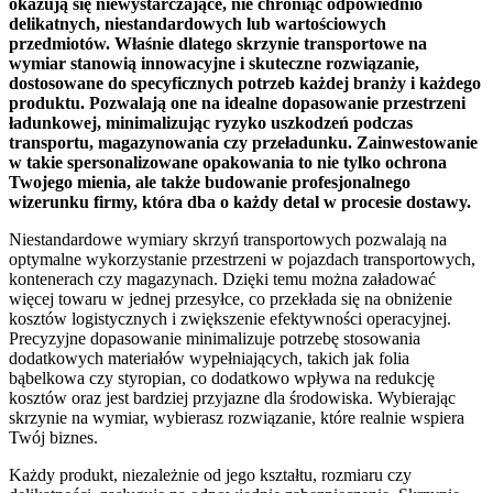
okazują się niewystarczające, nie chroniąc odpowiednio
delikatnych, niestandardowych lub wartościowych
przedmiotów. Właśnie dlatego skrzynie transportowe na
wymiar stanowią innowacyjne i skuteczne rozwiązanie,
dostosowane do specyficznych potrzeb każdej branży i każdego
produktu. Pozwalają one na idealne dopasowanie przestrzeni
ładunkowej, minimalizując ryzyko uszkodzeń podczas
transportu, magazynowania czy przeładunku. Zainwestowanie
w takie spersonalizowane opakowania to nie tylko ochrona
Twojego mienia, ale także budowanie profesjonalnego
wizerunku firmy, która dba o każdy detal w procesie dostawy.
Niestandardowe wymiary skrzyń transportowych pozwalają na
optymalne wykorzystanie przestrzeni w pojazdach transportowych,
kontenerach czy magazynach. Dzięki temu można załadować
więcej towaru w jednej przesyłce, co przekłada się na obniżenie
kosztów logistycznych i zwiększenie efektywności operacyjnej.
Precyzyjne dopasowanie minimalizuje potrzebę stosowania
dodatkowych materiałów wypełniających, takich jak folia
bąbelkowa czy styropian, co dodatkowo wpływa na redukcję
kosztów oraz jest bardziej przyjazne dla środowiska. Wybierając
skrzynie na wymiar, wybierasz rozwiązanie, które realnie wspiera
Twój biznes.
Każdy produkt, niezależnie od jego kształtu, rozmiaru czy