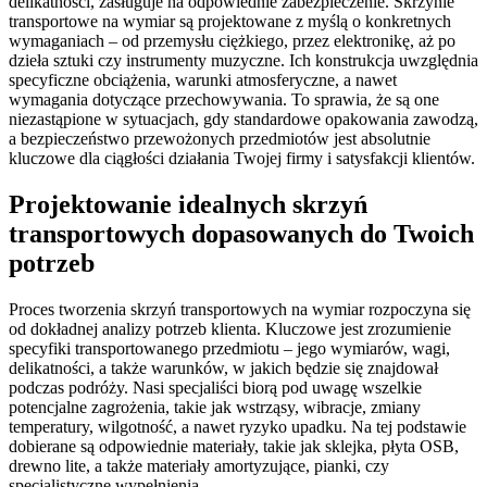
delikatności, zasługuje na odpowiednie zabezpieczenie. Skrzynie
transportowe na wymiar są projektowane z myślą o konkretnych
wymaganiach – od przemysłu ciężkiego, przez elektronikę, aż po
dzieła sztuki czy instrumenty muzyczne. Ich konstrukcja uwzględnia
specyficzne obciążenia, warunki atmosferyczne, a nawet
wymagania dotyczące przechowywania. To sprawia, że są one
niezastąpione w sytuacjach, gdy standardowe opakowania zawodzą,
a bezpieczeństwo przewożonych przedmiotów jest absolutnie
kluczowe dla ciągłości działania Twojej firmy i satysfakcji klientów.
Projektowanie idealnych skrzyń
transportowych dopasowanych do Twoich
potrzeb
Proces tworzenia skrzyń transportowych na wymiar rozpoczyna się
od dokładnej analizy potrzeb klienta. Kluczowe jest zrozumienie
specyfiki transportowanego przedmiotu – jego wymiarów, wagi,
delikatności, a także warunków, w jakich będzie się znajdował
podczas podróży. Nasi specjaliści biorą pod uwagę wszelkie
potencjalne zagrożenia, takie jak wstrząsy, wibracje, zmiany
temperatury, wilgotność, a nawet ryzyko upadku. Na tej podstawie
dobierane są odpowiednie materiały, takie jak sklejka, płyta OSB,
drewno lite, a także materiały amortyzujące, pianki, czy
specjalistyczne wypełnienia.