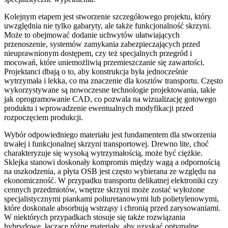
Kolejnym etapem jest stworzenie szczegółowego projektu, który
uwzględnia nie tylko gabaryty, ale także funkcjonalność skrzyni.
Może to obejmować dodanie uchwytów ułatwiających
przenoszenie, systemów zamykania zabezpieczających przed
nieuprawnionym dostępem, czy też specjalnych przegród i
mocowań, które uniemożliwią przemieszczanie się zawartości.
Projektanci dbają o to, aby konstrukcja była jednocześnie
wytrzymała i lekka, co ma znaczenie dla kosztów transportu. Często
wykorzystywane są nowoczesne technologie projektowania, takie
jak oprogramowanie CAD, co pozwala na wizualizację gotowego
produktu i wprowadzenie ewentualnych modyfikacji przed
rozpoczęciem produkcji.
Wybór odpowiedniego materiału jest fundamentem dla stworzenia
trwałej i funkcjonalnej skrzyni transportowej. Drewno lite, choć
charakteryzuje się wysoką wytrzymałością, może być ciężkie.
Sklejka stanowi doskonały kompromis między wagą a odpornością
na uszkodzenia, a płyta OSB jest często wybierana ze względu na
ekonomiczność. W przypadku transportu delikatnej elektroniki czy
cennych przedmiotów, wnętrze skrzyni może zostać wyłożone
specjalistycznymi piankami poliuretanowymi lub polietylenowymi,
które doskonale absorbują wstrząsy i chronią przed zarysowaniami.
W niektórych przypadkach stosuje się także rozwiązania
hybrydowe, łączące różne materiały, aby uzyskać optymalne