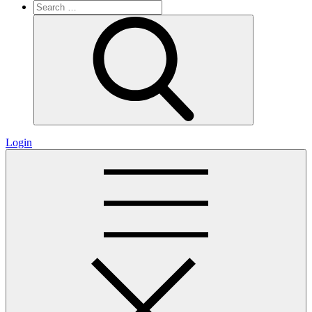
Search
for:
Search
Login