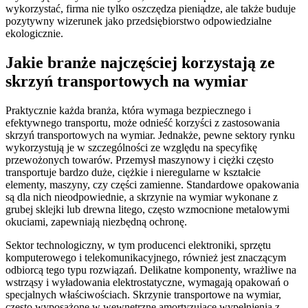
wykorzystać, firma nie tylko oszczędza pieniądze, ale także buduje
pozytywny wizerunek jako przedsiębiorstwo odpowiedzialne
ekologicznie.
Jakie branże najczęściej korzystają ze
skrzyń transportowych na wymiar
Praktycznie każda branża, która wymaga bezpiecznego i
efektywnego transportu, może odnieść korzyści z zastosowania
skrzyń transportowych na wymiar. Jednakże, pewne sektory rynku
wykorzystują je w szczególności ze względu na specyfikę
przewożonych towarów. Przemysł maszynowy i ciężki często
transportuje bardzo duże, ciężkie i nieregularne w kształcie
elementy, maszyny, czy części zamienne. Standardowe opakowania
są dla nich nieodpowiednie, a skrzynie na wymiar wykonane z
grubej sklejki lub drewna litego, często wzmocnione metalowymi
okuciami, zapewniają niezbędną ochronę.
Sektor technologiczny, w tym producenci elektroniki, sprzętu
komputerowego i telekomunikacyjnego, również jest znaczącym
odbiorcą tego typu rozwiązań. Delikatne komponenty, wrażliwe na
wstrząsy i wyładowania elektrostatyczne, wymagają opakowań o
specjalnych właściwościach. Skrzynie transportowe na wymiar,
często wyposażone w wewnętrzne amortyzujące wypełnienia z