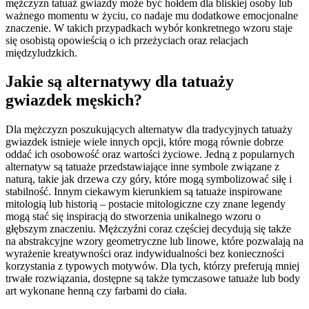
mężczyzn tatuaż gwiazdy może być hołdem dla bliskiej osoby lub
ważnego momentu w życiu, co nadaje mu dodatkowe emocjonalne
znaczenie. W takich przypadkach wybór konkretnego wzoru staje
się osobistą opowieścią o ich przeżyciach oraz relacjach
międzyludzkich.
Jakie są alternatywy dla tatuaży
gwiazdek męskich?
Dla mężczyzn poszukujących alternatyw dla tradycyjnych tatuaży
gwiazdek istnieje wiele innych opcji, które mogą równie dobrze
oddać ich osobowość oraz wartości życiowe. Jedną z popularnych
alternatyw są tatuaże przedstawiające inne symbole związane z
naturą, takie jak drzewa czy góry, które mogą symbolizować siłę i
stabilność. Innym ciekawym kierunkiem są tatuaże inspirowane
mitologią lub historią – postacie mitologiczne czy znane legendy
mogą stać się inspiracją do stworzenia unikalnego wzoru o
głębszym znaczeniu. Mężczyźni coraz częściej decydują się także
na abstrakcyjne wzory geometryczne lub linowe, które pozwalają na
wyrażenie kreatywności oraz indywidualności bez konieczności
korzystania z typowych motywów. Dla tych, którzy preferują mniej
trwałe rozwiązania, dostępne są także tymczasowe tatuaże lub body
art wykonane henną czy farbami do ciała.