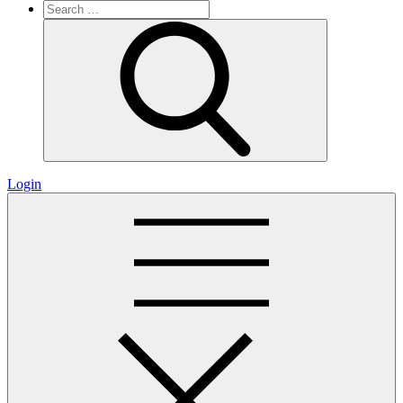
Search
for:
Search
Login