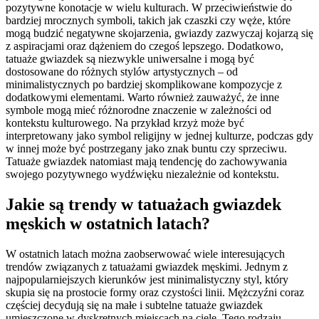
pozytywne konotacje w wielu kulturach. W przeciwieństwie do
bardziej mrocznych symboli, takich jak czaszki czy węże, które
mogą budzić negatywne skojarzenia, gwiazdy zazwyczaj kojarzą się
z aspiracjami oraz dążeniem do czegoś lepszego. Dodatkowo,
tatuaże gwiazdek są niezwykle uniwersalne i mogą być
dostosowane do różnych stylów artystycznych – od
minimalistycznych po bardziej skomplikowane kompozycje z
dodatkowymi elementami. Warto również zauważyć, że inne
symbole mogą mieć różnorodne znaczenie w zależności od
kontekstu kulturowego. Na przykład krzyż może być
interpretowany jako symbol religijny w jednej kulturze, podczas gdy
w innej może być postrzegany jako znak buntu czy sprzeciwu.
Tatuaże gwiazdek natomiast mają tendencję do zachowywania
swojego pozytywnego wydźwięku niezależnie od kontekstu.
Jakie są trendy w tatuażach gwiazdek
męskich w ostatnich latach?
W ostatnich latach można zaobserwować wiele interesujących
trendów związanych z tatuażami gwiazdek męskimi. Jednym z
najpopularniejszych kierunków jest minimalistyczny styl, który
skupia się na prostocie formy oraz czystości linii. Mężczyźni coraz
częściej decydują się na małe i subtelne tatuaże gwiazdek
umieszczone w dyskretnych miejscach na ciele. Tego rodzaju