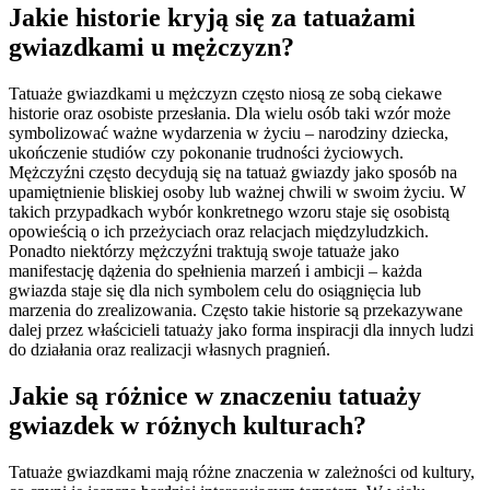
Jakie historie kryją się za tatuażami
gwiazdkami u mężczyzn?
Tatuaże gwiazdkami u mężczyzn często niosą ze sobą ciekawe
historie oraz osobiste przesłania. Dla wielu osób taki wzór może
symbolizować ważne wydarzenia w życiu – narodziny dziecka,
ukończenie studiów czy pokonanie trudności życiowych.
Mężczyźni często decydują się na tatuaż gwiazdy jako sposób na
upamiętnienie bliskiej osoby lub ważnej chwili w swoim życiu. W
takich przypadkach wybór konkretnego wzoru staje się osobistą
opowieścią o ich przeżyciach oraz relacjach międzyludzkich.
Ponadto niektórzy mężczyźni traktują swoje tatuaże jako
manifestację dążenia do spełnienia marzeń i ambicji – każda
gwiazda staje się dla nich symbolem celu do osiągnięcia lub
marzenia do zrealizowania. Często takie historie są przekazywane
dalej przez właścicieli tatuaży jako forma inspiracji dla innych ludzi
do działania oraz realizacji własnych pragnień.
Jakie są różnice w znaczeniu tatuaży
gwiazdek w różnych kulturach?
Tatuaże gwiazdkami mają różne znaczenia w zależności od kultury,