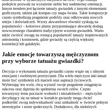
podejście pozwala na wyrażenie siebie bez nadmiernej ostentacji.
Innym trendem jest łączenie tatuaży gwiazdek z innymi elementami
graficznymi, takimi jak kompas czy mapa świata. Takie kompozycje
często symbolizują pragnienie podróży oraz odkrywania nowych
miejsc i doświadczeń. Wzory akwarelowe również zyskują na
popularności – kolorowe plamy przypominające akwarelę dodają
nowoczesnego charakteru tradycyjnym wzorom gwiazdek. Warto
także zwrócić uwagę na rosnącą popularność tatuaży inspirowanych
astronomią i kosmosem, gdzie gwiazdy są częścią większej
konstelacji lub galaktyki.
Jakie emocje towarzyszą mężczyznom
przy wyborze tatuażu gwiazdki?
Decyzja o wykonaniu tatuażu gwiazdki często wiąże się z silnymi
emocjami i osobistymi przeżyciami. Dla wielu mężczyzn taki tatuaż
może być symbolem ich marzeń oraz aspiracji życiowych.
Wybierając ten wzór, chcą wyrazić swoje pragnienie osiągnięcia
sukcesu oraz dążenia do spełnienia swoich celów. Często
towarzyszy temu poczucie wolności i niezależności – mężczyźni
decydujący się na tatuaż w kształcie gwiazdy mogą chcieć
podkreślić swoją indywidualność oraz unikalność w świecie pełnym
stereotypów i norm społecznych. Dodatkowo, dla niektórych