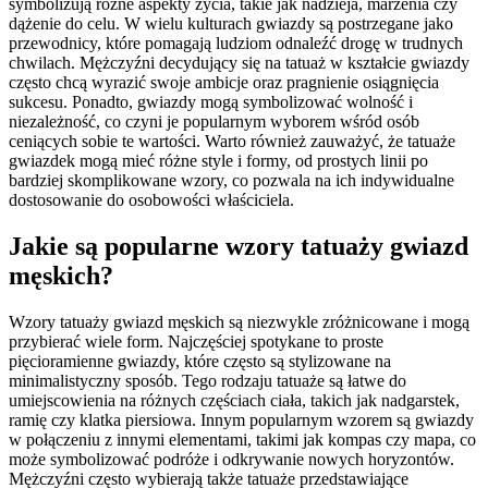
symbolizują różne aspekty życia, takie jak nadzieja, marzenia czy
dążenie do celu. W wielu kulturach gwiazdy są postrzegane jako
przewodnicy, które pomagają ludziom odnaleźć drogę w trudnych
chwilach. Mężczyźni decydujący się na tatuaż w kształcie gwiazdy
często chcą wyrazić swoje ambicje oraz pragnienie osiągnięcia
sukcesu. Ponadto, gwiazdy mogą symbolizować wolność i
niezależność, co czyni je popularnym wyborem wśród osób
ceniących sobie te wartości. Warto również zauważyć, że tatuaże
gwiazdek mogą mieć różne style i formy, od prostych linii po
bardziej skomplikowane wzory, co pozwala na ich indywidualne
dostosowanie do osobowości właściciela.
Jakie są popularne wzory tatuaży gwiazd
męskich?
Wzory tatuaży gwiazd męskich są niezwykle zróżnicowane i mogą
przybierać wiele form. Najczęściej spotykane to proste
pięcioramienne gwiazdy, które często są stylizowane na
minimalistyczny sposób. Tego rodzaju tatuaże są łatwe do
umiejscowienia na różnych częściach ciała, takich jak nadgarstek,
ramię czy klatka piersiowa. Innym popularnym wzorem są gwiazdy
w połączeniu z innymi elementami, takimi jak kompas czy mapa, co
może symbolizować podróże i odkrywanie nowych horyzontów.
Mężczyźni często wybierają także tatuaże przedstawiające