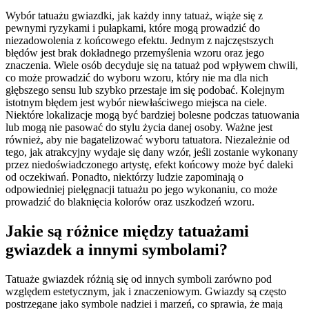
Wybór tatuażu gwiazdki, jak każdy inny tatuaż, wiąże się z
pewnymi ryzykami i pułapkami, które mogą prowadzić do
niezadowolenia z końcowego efektu. Jednym z najczęstszych
błędów jest brak dokładnego przemyślenia wzoru oraz jego
znaczenia. Wiele osób decyduje się na tatuaż pod wpływem chwili,
co może prowadzić do wyboru wzoru, który nie ma dla nich
głębszego sensu lub szybko przestaje im się podobać. Kolejnym
istotnym błędem jest wybór niewłaściwego miejsca na ciele.
Niektóre lokalizacje mogą być bardziej bolesne podczas tatuowania
lub mogą nie pasować do stylu życia danej osoby. Ważne jest
również, aby nie bagatelizować wyboru tatuatora. Niezależnie od
tego, jak atrakcyjny wydaje się dany wzór, jeśli zostanie wykonany
przez niedoświadczonego artystę, efekt końcowy może być daleki
od oczekiwań. Ponadto, niektórzy ludzie zapominają o
odpowiedniej pielęgnacji tatuażu po jego wykonaniu, co może
prowadzić do blaknięcia kolorów oraz uszkodzeń wzoru.
Jakie są różnice między tatuażami
gwiazdek a innymi symbolami?
Tatuaże gwiazdek różnią się od innych symboli zarówno pod
względem estetycznym, jak i znaczeniowym. Gwiazdy są często
postrzegane jako symbole nadziei i marzeń, co sprawia, że mają