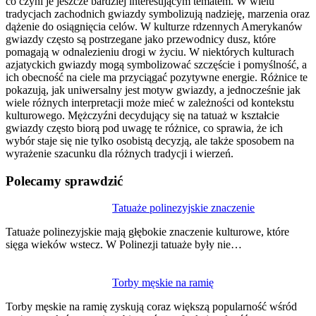
co czyni je jeszcze bardziej interesującym tematem. W wielu
tradycjach zachodnich gwiazdy symbolizują nadzieję, marzenia oraz
dążenie do osiągnięcia celów. W kulturze rdzennych Amerykanów
gwiazdy często są postrzegane jako przewodnicy dusz, które
pomagają w odnalezieniu drogi w życiu. W niektórych kulturach
azjatyckich gwiazdy mogą symbolizować szczęście i pomyślność, a
ich obecność na ciele ma przyciągać pozytywne energie. Różnice te
pokazują, jak uniwersalny jest motyw gwiazdy, a jednocześnie jak
wiele różnych interpretacji może mieć w zależności od kontekstu
kulturowego. Mężczyźni decydujący się na tatuaż w kształcie
gwiazdy często biorą pod uwagę te różnice, co sprawia, że ich
wybór staje się nie tylko osobistą decyzją, ale także sposobem na
wyrażenie szacunku dla różnych tradycji i wierzeń.
Polecamy sprawdzić
Nawigacja
Tatuaże polinezyjskie znaczenie
wpisu
Tatuaże polinezyjskie mają głębokie znaczenie kulturowe, które
sięga wieków wstecz. W Polinezji tatuaże były nie…
Torby męskie na ramię
Torby męskie na ramię zyskują coraz większą popularność wśród