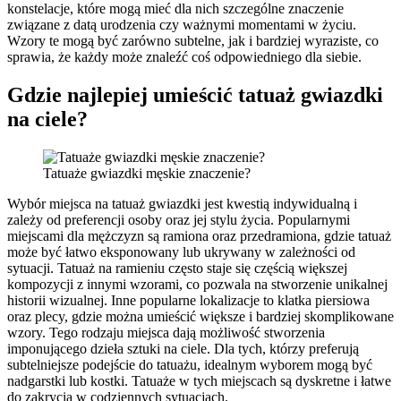
konstelacje, które mogą mieć dla nich szczególne znaczenie
związane z datą urodzenia czy ważnymi momentami w życiu.
Wzory te mogą być zarówno subtelne, jak i bardziej wyraziste, co
sprawia, że każdy może znaleźć coś odpowiedniego dla siebie.
Gdzie najlepiej umieścić tatuaż gwiazdki
na ciele?
Tatuaże gwiazdki męskie znaczenie?
Wybór miejsca na tatuaż gwiazdki jest kwestią indywidualną i
zależy od preferencji osoby oraz jej stylu życia. Popularnymi
miejscami dla mężczyzn są ramiona oraz przedramiona, gdzie tatuaż
może być łatwo eksponowany lub ukrywany w zależności od
sytuacji. Tatuaż na ramieniu często staje się częścią większej
kompozycji z innymi wzorami, co pozwala na stworzenie unikalnej
historii wizualnej. Inne popularne lokalizacje to klatka piersiowa
oraz plecy, gdzie można umieścić większe i bardziej skomplikowane
wzory. Tego rodzaju miejsca dają możliwość stworzenia
imponującego dzieła sztuki na ciele. Dla tych, którzy preferują
subtelniejsze podejście do tatuażu, idealnym wyborem mogą być
nadgarstki lub kostki. Tatuaże w tych miejscach są dyskretne i łatwe
do zakrycia w codziennych sytuacjach.