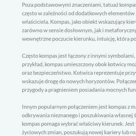
Poza podstawowymi znaczeniami, tatuaż kompasu 
często w zależności od dodatkowych elementów 
właściciela. Kompas, jako obiekt wskazujący kie
zarówno w sensie dosłownym, jak i metaforyczn
wewnętrzne poczucie kierunku, intuicję, która
Często kompas jest łączony z innymi symbolami,
przykład, kompas umieszczony obok kotwicy moż
oraz bezpieczeństwo. Kotwica reprezentuje przy
wskazuje drogę do nowych horyzontów. Połącze
przygody a pragnieniem posiadania mocnych f
Innym popularnym połączeniem jest kompas z map
odkrywania nieznanego i poszukiwania własnej ś
kompas pomaga wybrać właściwy kierunek. Jest to
życiowych zmian, poszukują nowej kariery lub ro