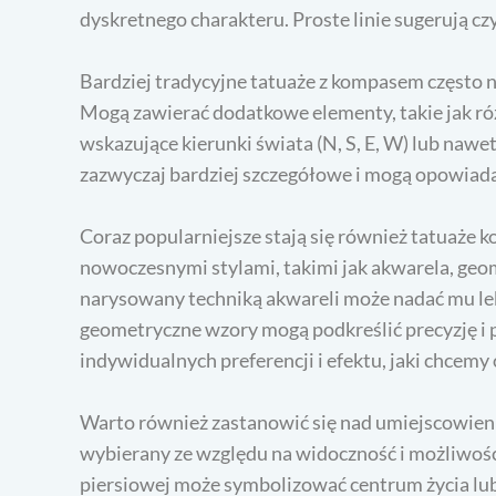
dyskretnego charakteru. Proste linie sugerują czys
Bardziej tradycyjne tatuaże z kompasem często na
Mogą zawierać dodatkowe elementy, takie jak róże
wskazujące kierunki świata (N, S, E, W) lub nawet
zazwyczaj bardziej szczegółowe i mogą opowiada
Coraz popularniejsze stają się również tatuaże 
nowoczesnymi stylami, takimi jak akwarela, geo
narysowany techniką akwareli może nadać mu lek
geometryczne wzory mogą podkreślić precyzję i 
indywidualnych preferencji i efektu, jaki chcemy 
Warto również zastanowić się nad umiejscowien
wybierany ze względu na widoczność i możliwoś
piersiowej może symbolizować centrum życia lu