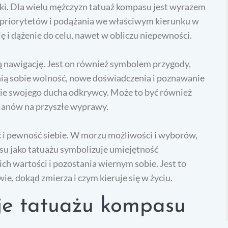
iki. Dla wielu mężczyzn tatuaż kompasu jest wyrazem
a priorytetów i podążania we właściwym kierunku w
 i dążenie do celu, nawet w obliczu niepewności.
 nawigację. Jest on również symbolem przygody,
enią sobie wolność, nowe doświadczenia i poznawanie
nie swojego ducha odkrywcy. Może to być również
lanów na przyszłe wyprawy.
i pewność siebie. W morzu możliwości i wyborów,
su jako tatuażu symbolizuje umiejętność
ch wartości i pozostania wiernym sobie. Jest to
e, dokąd zmierza i czym kieruje się w życiu.
cje tatuażu kompasu