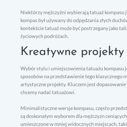
Niektórzy mężczyźni wybierają tatuaż kompasu j
kompas był używany do odpędzania złych duchów
kontekście tatuaż może być postrzegany jako tal
życiowych podróżach.
Kreatywne projekty
Wybór stylu i umiejscowienia tatuażu kompasu je
sposobów na przedstawienie tego klasycznego 
artystyczne projekty. Kluczem jest dopasowanie e
chcemy nadać tatuażowi.
Minimalistyczne wersje kompasu, często przedsta
są doskonałym wyborem dla mężczyzn ceniących s
umieszczone w mniej widocznych miejscach, takic