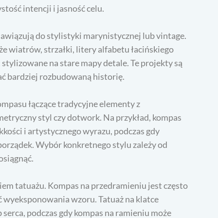
tość intencji i jasność celu.
wiązują do stylistyki marynistycznej lub vintage.
 wiatrów, strzałki, litery alfabetu łacińskiego
 stylizowane na stare mapy detale. Te projekty są
ć bardziej rozbudowaną historię.
kompasu łączące tradycyjne elementy z
metryczny styl czy dotwork. Na przykład, kompas
kości i artystycznego wyrazu, podczas gdy
porządek. Wybór konkretnego stylu zależy od
osiągnąć.
iem tatuażu. Kompas na przedramieniu jest często
ć wyeksponowania wzoru. Tatuaż na klatce
b serca, podczas gdy kompas na ramieniu może