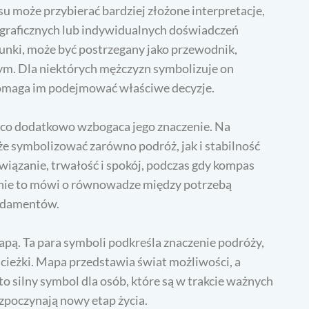
może przybierać bardziej złożone interpretacje,
graficznych lub indywidualnych doświadczeń
runki, może być postrzegany jako przewodnik,
ym. Dla niektórych mężczyzn symbolizuje on
 pomaga im podejmować właściwe decyzje.
 co dodatkowo wzbogaca jego znaczenie. Na
e symbolizować zarówno podróż, jak i stabilność
wiązanie, trwałość i spokój, podczas gdy kompas
nie to mówi o równowadze między potrzebą
undamentów.
ą. Ta para symboli podkreśla znaczenie podróży,
cieżki. Mapa przedstawia świat możliwości, a
 silny symbol dla osób, które są w trakcie ważnych
zpoczynają nowy etap życia.