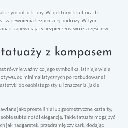
ako symbol ochrony. W niektórych kulturach
 i zapewnienia bezpiecznej podróży. W tym
izman, zapewniający bezpieczeństwo i szczęście w
 tatuaży z kompasem
st równie ważny, co jego symbolika. Istnieje wiele
motywu, od minimalistycznych po rozbudowane i
stetyki do osobistego stylu i znaczenia, jakie
wiane jako proste linie lub geometryczne kształty,
obie subtelność i elegancję. Takie tatuaże mogą być
h jak nadgarstek, przedramię czy kark, dodając