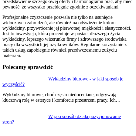
przedstawienie szczegółowej oferty i harmonogramu prac, aby mieć
pewność, że wszystko przebiegnie zgodnie z oczekiwaniami.
Profesjonalne czyszczenie pozwala nie tylko na usunięcie
widocznych zabrudzeń, ale również na odświeżenie koloru
wykładziny, przywrócenie jej pierwotnej miękkości i elastyczności.
Jest to inwestycja, która procentuje w postaci dłuższego życia
wykładziny, lepszego wizerunku firmy i zdrowszego środowiska
pracy dla wszystkich jej użytkowników. Regularne korzystanie z
takich usług zapobiegnie również przedwczesnemu zużyciu
materiału.
Polecamy sprawdzić
Nawigacja
Wykładziny biurowe - w jaki sposób je
wyczyścić?
wpisu
Wykładziny biurowe, choć często niedoceniane, odgrywają
kluczową rolę w estetyce i komforcie przestrzeni pracy. Ich…
W jaki sposób działa pozycjonowanie
stron?