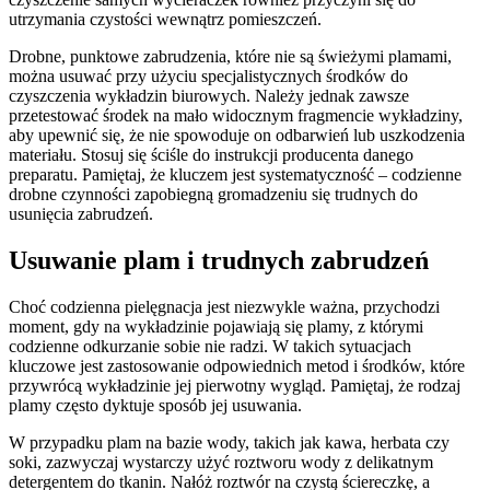
utrzymania czystości wewnątrz pomieszczeń.
Drobne, punktowe zabrudzenia, które nie są świeżymi plamami,
można usuwać przy użyciu specjalistycznych środków do
czyszczenia wykładzin biurowych. Należy jednak zawsze
przetestować środek na mało widocznym fragmencie wykładziny,
aby upewnić się, że nie spowoduje on odbarwień lub uszkodzenia
materiału. Stosuj się ściśle do instrukcji producenta danego
preparatu. Pamiętaj, że kluczem jest systematyczność – codzienne
drobne czynności zapobiegną gromadzeniu się trudnych do
usunięcia zabrudzeń.
Usuwanie plam i trudnych zabrudzeń
Choć codzienna pielęgnacja jest niezwykle ważna, przychodzi
moment, gdy na wykładzinie pojawiają się plamy, z którymi
codzienne odkurzanie sobie nie radzi. W takich sytuacjach
kluczowe jest zastosowanie odpowiednich metod i środków, które
przywrócą wykładzinie jej pierwotny wygląd. Pamiętaj, że rodzaj
plamy często dyktuje sposób jej usuwania.
W przypadku plam na bazie wody, takich jak kawa, herbata czy
soki, zazwyczaj wystarczy użyć roztworu wody z delikatnym
detergentem do tkanin. Nałóż roztwór na czystą ściereczkę, a