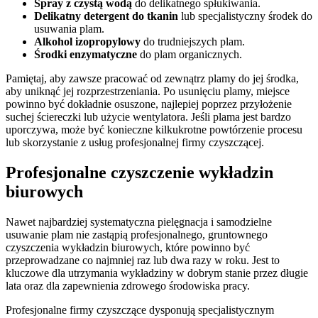
Spray z czystą wodą
do delikatnego spłukiwania.
Delikatny detergent do tkanin
lub specjalistyczny środek do
usuwania plam.
Alkohol izopropylowy
do trudniejszych plam.
Środki enzymatyczne
do plam organicznych.
Pamiętaj, aby zawsze pracować od zewnątrz plamy do jej środka,
aby uniknąć jej rozprzestrzeniania. Po usunięciu plamy, miejsce
powinno być dokładnie osuszone, najlepiej poprzez przyłożenie
suchej ściereczki lub użycie wentylatora. Jeśli plama jest bardzo
uporczywa, może być konieczne kilkukrotne powtórzenie procesu
lub skorzystanie z usług profesjonalnej firmy czyszczącej.
Profesjonalne czyszczenie wykładzin
biurowych
Nawet najbardziej systematyczna pielęgnacja i samodzielne
usuwanie plam nie zastąpią profesjonalnego, gruntownego
czyszczenia wykładzin biurowych, które powinno być
przeprowadzane co najmniej raz lub dwa razy w roku. Jest to
kluczowe dla utrzymania wykładziny w dobrym stanie przez długie
lata oraz dla zapewnienia zdrowego środowiska pracy.
Profesjonalne firmy czyszczące dysponują specjalistycznym