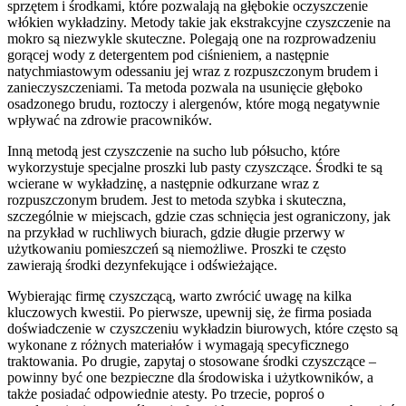
sprzętem i środkami, które pozwalają na głębokie oczyszczenie
włókien wykładziny. Metody takie jak ekstrakcyjne czyszczenie na
mokro są niezwykle skuteczne. Polegają one na rozprowadzeniu
gorącej wody z detergentem pod ciśnieniem, a następnie
natychmiastowym odessaniu jej wraz z rozpuszczonym brudem i
zanieczyszczeniami. Ta metoda pozwala na usunięcie głęboko
osadzonego brudu, roztoczy i alergenów, które mogą negatywnie
wpływać na zdrowie pracowników.
Inną metodą jest czyszczenie na sucho lub półsucho, które
wykorzystuje specjalne proszki lub pasty czyszczące. Środki te są
wcierane w wykładzinę, a następnie odkurzane wraz z
rozpuszczonym brudem. Jest to metoda szybka i skuteczna,
szczególnie w miejscach, gdzie czas schnięcia jest ograniczony, jak
na przykład w ruchliwych biurach, gdzie długie przerwy w
użytkowaniu pomieszczeń są niemożliwe. Proszki te często
zawierają środki dezynfekujące i odświeżające.
Wybierając firmę czyszczącą, warto zwrócić uwagę na kilka
kluczowych kwestii. Po pierwsze, upewnij się, że firma posiada
doświadczenie w czyszczeniu wykładzin biurowych, które często są
wykonane z różnych materiałów i wymagają specyficznego
traktowania. Po drugie, zapytaj o stosowane środki czyszczące –
powinny być one bezpieczne dla środowiska i użytkowników, a
także posiadać odpowiednie atesty. Po trzecie, poproś o