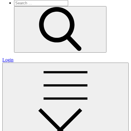
Search
for:
Search
Login