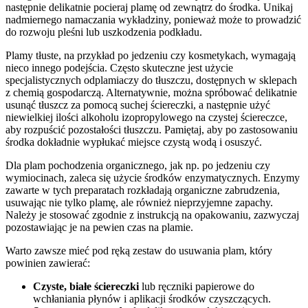
następnie delikatnie pocieraj plamę od zewnątrz do środka. Unikaj
nadmiernego namaczania wykładziny, ponieważ może to prowadzić
do rozwoju pleśni lub uszkodzenia podkładu.
Plamy tłuste, na przykład po jedzeniu czy kosmetykach, wymagają
nieco innego podejścia. Często skuteczne jest użycie
specjalistycznych odplamiaczy do tłuszczu, dostępnych w sklepach
z chemią gospodarczą. Alternatywnie, można spróbować delikatnie
usunąć tłuszcz za pomocą suchej ściereczki, a następnie użyć
niewielkiej ilości alkoholu izopropylowego na czystej ściereczce,
aby rozpuścić pozostałości tłuszczu. Pamiętaj, aby po zastosowaniu
środka dokładnie wypłukać miejsce czystą wodą i osuszyć.
Dla plam pochodzenia organicznego, jak np. po jedzeniu czy
wymiocinach, zaleca się użycie środków enzymatycznych. Enzymy
zawarte w tych preparatach rozkładają organiczne zabrudzenia,
usuwając nie tylko plamę, ale również nieprzyjemne zapachy.
Należy je stosować zgodnie z instrukcją na opakowaniu, zazwyczaj
pozostawiając je na pewien czas na plamie.
Warto zawsze mieć pod ręką zestaw do usuwania plam, który
powinien zawierać:
Czyste, białe ściereczki
lub ręczniki papierowe do
wchłaniania płynów i aplikacji środków czyszczących.