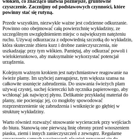
włókien, co znacząco ułatwia późniejsze, gruntowne
czyszczenie. Zacznijmy od podstawowych czynności, które
powinny stać się rutyną.
Przede wszystkim, niezwykle ważne jest codzienne odkurzanie.
Powinno ono obejmować całą powierzchnię wykładziny, ze
szczególnym uwzględnieniem miejsc o największym natężeniu
ruchu. Używaj odkurzacza z odpowiednią szczotką do wykładzin,
która skutecznie zbiera kurz i drobne zanieczyszczenia, nie
uszkadzając przy tym włókien. Pamiętaj, aby odkurzać powoli i
wielokierunkowo, aby maksymalnie wykorzystać potencjał
urządzenia.
Kolejnym ważnym krokiem jest natychmiastowe reagowanie na
świeże plamy. Im szybciej zareagujesz, tym większa szansa na
całkowite usunięcie zabrudzenia. Do usuwania świeżych plam
używaj czystej, suchej ściereczki lub ręcznika papierowego, aby
wchłonąć jak najwięcej płynu. Delikatnie przykładaj materiał do
plamy, nie pocierając jej, co mogłoby spowodować
rozprzestrzenienie się zabrudzenia i wniknięcie go głębiej w
strukturę wykładziny.
Warto również rozważyć stosowanie wycieraczek przy wejściach
do biura. Stanowią one pierwszą linię obrony przed wnoszeniem
piasku, ziemi i innych zanieczyszczeń z zewnątrz. Regularne
czyszczenie samych wycieraczek również przyczyni się do