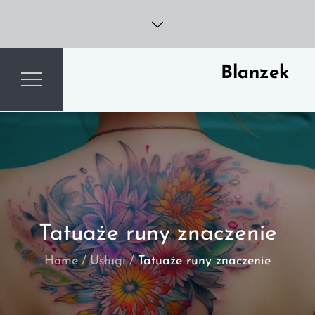
Skip
to
content
Blanzek
Tatuaże runy znaczenie
Home
Usługi
Tatuaże runy znaczenie