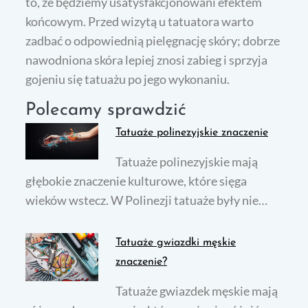
to, że będziemy usatysfakcjonowani efektem
końcowym. Przed wizytą u tatuatora warto
zadbać o odpowiednią pielęgnację skóry; dobrze
nawodniona skóra lepiej znosi zabieg i sprzyja
gojeniu się tatuażu po jego wykonaniu.
Polecamy sprawdzić
Tatuaże polinezyjskie znaczenie
Tatuaże polinezyjskie mają
głębokie znaczenie kulturowe, które sięga
wieków wstecz. W Polinezji tatuaże były nie…
Tatuaże gwiazdki męskie
znaczenie?
Tatuaże gwiazdek męskie mają