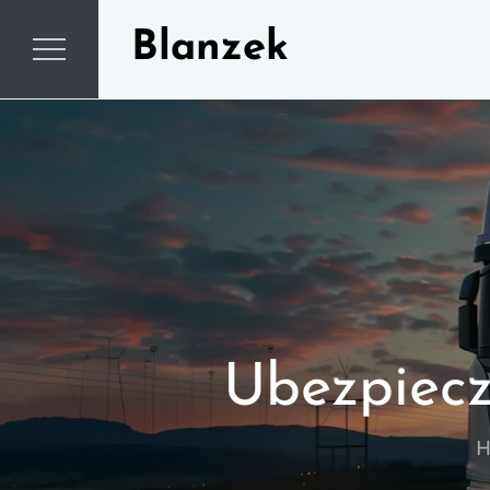
Skip
Blanzek
to
content
Ubezpiecz
H