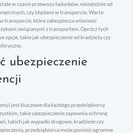
stałe w czasie przewozu ładunków, niezależnie od
wnętrznych, czy błędami w transporcie. Warto
w transporcie, które zabezpiecza własność
yzykami związanymi z transportem. Oprócz tych
opcje, takie jak ubezpieczenie od kradzieży czy
feryczne.
ć ubezpieczenie
ncji
ncji jest kluczowe dla każdego przedsiębiorcy
ystkim, takie ubezpieczenie zapewnia ochronę
ń, takich jak wypadki drogowe, kradzieże czy
pieczenia, przedsiębiorca może ponieść ogromne