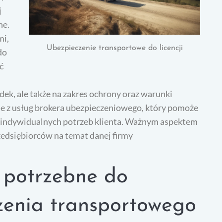
j
ne.
mi,
Ubezpieczenie transportowe do licencji
do
ć
dek, ale także na zakres ochrony oraz warunki
ie z usług brokera ubezpieczeniowego, który pomoże
o indywidualnych potrzeb klienta. Ważnym aspektem
rzedsiębiorców na temat danej firmy
 potrzebne do
zenia transportowego