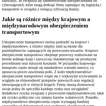
zauważyć, że zwiększa się zainteresowanie ubezpieczeniami od
cyberzagrożeń, które mogą dotknąć firmy zajmujące się logistyką i
transportem w związku z rosnącą cyfryzacją branży.
Jakie są różnice między krajowym a
międzynarodowym ubezpieczeniem
transportowym
Ubezpieczenie transportowe można podzielić na krajowe i
międzynarodowe, a różnice między nimi są istotne dla
przedsiębiorców zajmujących się przewozem towarów. Krajowe
ubezpieczenie transportowe obejmuje przewozy realizowane na
terenie jednego kraju i zazwyczaj charakteryzuje się prostszymi
procedurami oraz niższymi kosztami. W przypadku krajowego
transportu często stosuje się standardowe warunki umowy, co
upraszcza proces zawierania polis. Z kolei międzynarodowe
ubezpieczenie transportowe wiąże się z większymi wyzwaniami ze
względu na różnorodność przepisów prawnych oraz regulacji
obowiązujących w różnych krajach. Firmy muszą dostosować
swoje polisy do specyfiki każdego rynku oraz uwzględnić
dodatkowe ryzyka związane z przewozem międzynarodowym, takie
jak ryzyko polityczne czy zmiany kursów walutowych. Ponadto,
międzynarodowe ubezpieczenia często wymagają bardziej
szczegółowej dokumentacji oraz spełnienia określonych norm