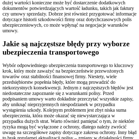
dużej wartości konieczne może być dostarczenie dodatkowych
dokumentów potwierdzających wartość ładunku, takich jak faktury
czy umowy sprzedaży. Dobrze jest również przygotować informacje
dotyczące historii szkodowości firmy oraz dotychczasowych polis
ubezpieczeniowych, co może wpłynąć na negocjacje warunków
umowy.
Jakie są najczęstsze błędy przy wyborze
ubezpieczenia transportowego
Wybór odpowiedniego ubezpieczenia transportowego to kluczowy
krok, który może zaważyć na bezpieczeństwie przewożonych
towarów oraz stabilności finansowej firmy. Niestety, wiele
przedsiębiorstw popełnia błędy, które mogą prowadzić do
niekorzystnych konsekwencji. Jednym z najczęstszych błędów jest
niedostateczne zapoznanie się z warunkami polisy. Przed
podpisaniem umowy warto dokładnie przeczytać wszystkie zapisy,
aby uniknąć nieprzyjemnych niespodzianek w przypadku
wystąpienia szkody. Kolejnym problemem jest zbyt niska suma
ubezpieczenia, która może okazać się niewystarczająca w
przypadku dużych strat. Warto również pamiętać o tym, że niektóre
ryzyka mogą być wyłączone z ochrony, dlatego należy zwrócić
uwagę na szczegółowe zapisy dotyczące zakresu ochrony. Inny błąd
to brak regularnej aktualizacji polisy – zmiany w działalności firmy,