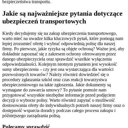
bezpieczeństwa transportu.
Jakie są najważniejsze pytania dotyczące
ubezpieczeń transportowych
Kiedy decydujemy się na zakup ubezpieczenia transportowego,
warto mieć na uwadze kilka kluczowych pytań, które pomogą nam
lepiej zrozumieć ofertę i wybrać odpowiednią polisę dla naszej
firmy. Po pierwsze, jakie ryzyka są objęte ochroną? Ważne jest, aby
dokładnie zapoznać się z zakresem ochrony oferowanym przez
danego ubezpieczyciela oraz sprawdzić wszelkie wyłączenia
odpowiedzialności. Kolejnym istotnym pytaniem jest wysokość
sumy ubezpieczenia – czy jest ona wystarczająca dla wartości
przewożonych towarów? Należy również dowiedzieć się o
procedury zgłaszania szkód oraz czas reakcji towarzystwa
ubezpieczeniowego na takie zgłoszenia. Jakie dokumenty są
wymagane do zawarcia umowy? To pytanie pomoże nam
przygotować wszystkie niezbędne informacje przed podjęciem
decyzji o wyborze polisy. Warto również zapytać o możliwość
dostosowania oferty do indywidualnych potrzeb naszej firmy oraz o
dostępność wsparcia doradcy podczas całego procesu zakupu i
późniejszego zarządzania polisą.
Polecamy sprawdzić