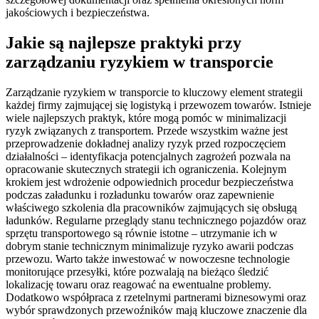
jakościowych i bezpieczeństwa.
Jakie są najlepsze praktyki przy
zarządzaniu ryzykiem w transporcie
Zarządzanie ryzykiem w transporcie to kluczowy element strategii
każdej firmy zajmującej się logistyką i przewozem towarów. Istnieje
wiele najlepszych praktyk, które mogą pomóc w minimalizacji
ryzyk związanych z transportem. Przede wszystkim ważne jest
przeprowadzenie dokładnej analizy ryzyk przed rozpoczęciem
działalności – identyfikacja potencjalnych zagrożeń pozwala na
opracowanie skutecznych strategii ich ograniczenia. Kolejnym
krokiem jest wdrożenie odpowiednich procedur bezpieczeństwa
podczas załadunku i rozładunku towarów oraz zapewnienie
właściwego szkolenia dla pracowników zajmujących się obsługą
ładunków. Regularne przeglądy stanu technicznego pojazdów oraz
sprzętu transportowego są równie istotne – utrzymanie ich w
dobrym stanie technicznym minimalizuje ryzyko awarii podczas
przewozu. Warto także inwestować w nowoczesne technologie
monitorujące przesyłki, które pozwalają na bieżąco śledzić
lokalizację towaru oraz reagować na ewentualne problemy.
Dodatkowo współpraca z rzetelnymi partnerami biznesowymi oraz
wybór sprawdzonych przewoźników mają kluczowe znaczenie dla