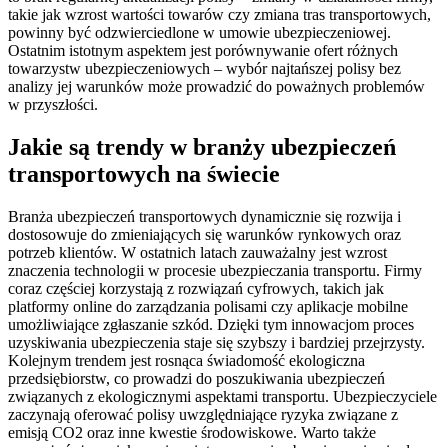
takie jak wzrost wartości towarów czy zmiana tras transportowych,
powinny być odzwierciedlone w umowie ubezpieczeniowej.
Ostatnim istotnym aspektem jest porównywanie ofert różnych
towarzystw ubezpieczeniowych – wybór najtańszej polisy bez
analizy jej warunków może prowadzić do poważnych problemów
w przyszłości.
Jakie są trendy w branży ubezpieczeń
transportowych na świecie
Branża ubezpieczeń transportowych dynamicznie się rozwija i
dostosowuje do zmieniających się warunków rynkowych oraz
potrzeb klientów. W ostatnich latach zauważalny jest wzrost
znaczenia technologii w procesie ubezpieczania transportu. Firmy
coraz częściej korzystają z rozwiązań cyfrowych, takich jak
platformy online do zarządzania polisami czy aplikacje mobilne
umożliwiające zgłaszanie szkód. Dzięki tym innowacjom proces
uzyskiwania ubezpieczenia staje się szybszy i bardziej przejrzysty.
Kolejnym trendem jest rosnąca świadomość ekologiczna
przedsiębiorstw, co prowadzi do poszukiwania ubezpieczeń
związanych z ekologicznymi aspektami transportu. Ubezpieczyciele
zaczynają oferować polisy uwzględniające ryzyka związane z
emisją CO2 oraz inne kwestie środowiskowe. Warto także