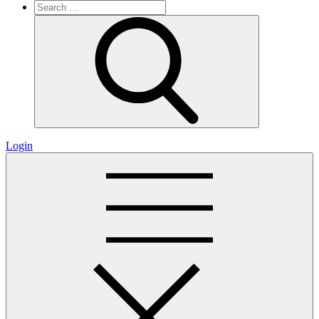
Search
for:
Search
Login