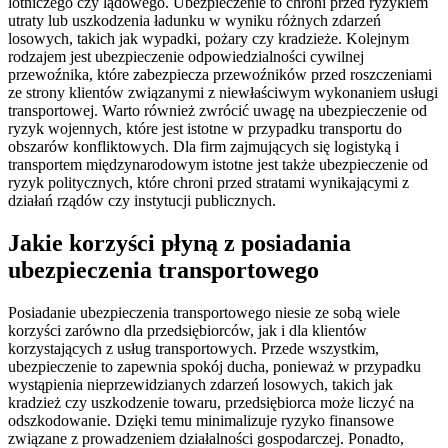
lotniczego czy lądowego. Ubezpieczenie to chroni przed ryzykiem
utraty lub uszkodzenia ładunku w wyniku różnych zdarzeń
losowych, takich jak wypadki, pożary czy kradzieże. Kolejnym
rodzajem jest ubezpieczenie odpowiedzialności cywilnej
przewoźnika, które zabezpiecza przewoźników przed roszczeniami
ze strony klientów związanymi z niewłaściwym wykonaniem usługi
transportowej. Warto również zwrócić uwagę na ubezpieczenie od
ryzyk wojennych, które jest istotne w przypadku transportu do
obszarów konfliktowych. Dla firm zajmujących się logistyką i
transportem międzynarodowym istotne jest także ubezpieczenie od
ryzyk politycznych, które chroni przed stratami wynikającymi z
działań rządów czy instytucji publicznych.
Jakie korzyści płyną z posiadania
ubezpieczenia transportowego
Posiadanie ubezpieczenia transportowego niesie ze sobą wiele
korzyści zarówno dla przedsiębiorców, jak i dla klientów
korzystających z usług transportowych. Przede wszystkim,
ubezpieczenie to zapewnia spokój ducha, ponieważ w przypadku
wystąpienia nieprzewidzianych zdarzeń losowych, takich jak
kradzież czy uszkodzenie towaru, przedsiębiorca może liczyć na
odszkodowanie. Dzięki temu minimalizuje ryzyko finansowe
związane z prowadzeniem działalności gospodarczej. Ponadto,