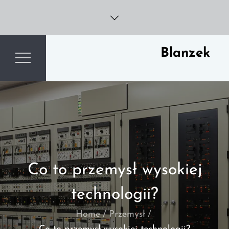
Skip
to
content
Blanzek
Co to przemysł wysokiej
technologii?
Home
Przemysł