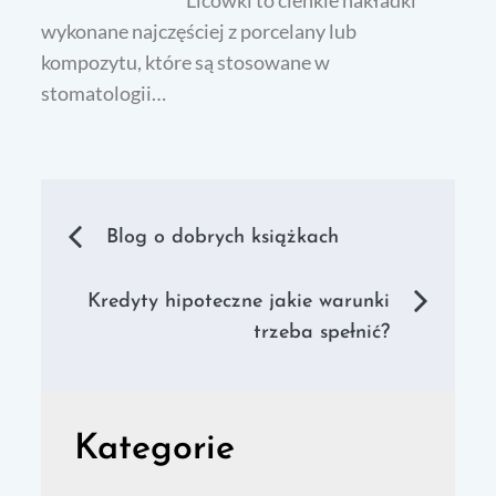
Licówki to cienkie nakładki
wykonane najczęściej z porcelany lub
kompozytu, które są stosowane w
stomatologii…
Nawigacja
Blog o dobrych książkach
wpisu
Kredyty hipoteczne jakie warunki
trzeba spełnić?
Kategorie