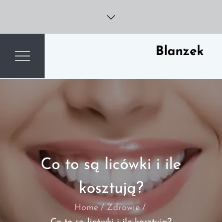
Skip
to
content
Blanzek
Co to są licówki i ile
kosztują?
Home
Zdrowie