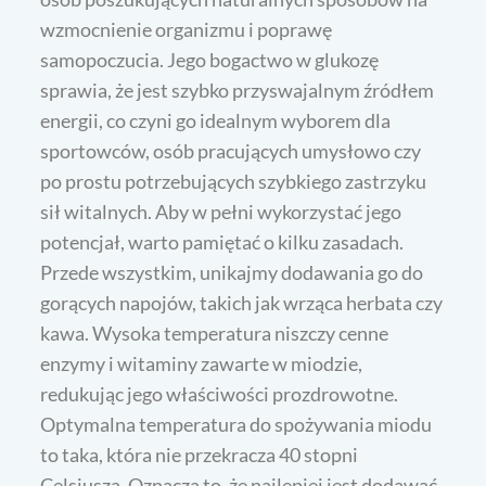
wzmocnienie organizmu i poprawę
samopoczucia. Jego bogactwo w glukozę
sprawia, że jest szybko przyswajalnym źródłem
energii, co czyni go idealnym wyborem dla
sportowców, osób pracujących umysłowo czy
po prostu potrzebujących szybkiego zastrzyku
sił witalnych. Aby w pełni wykorzystać jego
potencjał, warto pamiętać o kilku zasadach.
Przede wszystkim, unikajmy dodawania go do
gorących napojów, takich jak wrząca herbata czy
kawa. Wysoka temperatura niszczy cenne
enzymy i witaminy zawarte w miodzie,
redukując jego właściwości prozdrowotne.
Optymalna temperatura do spożywania miodu
to taka, która nie przekracza 40 stopni
Celsjusza. Oznacza to, że najlepiej jest dodawać