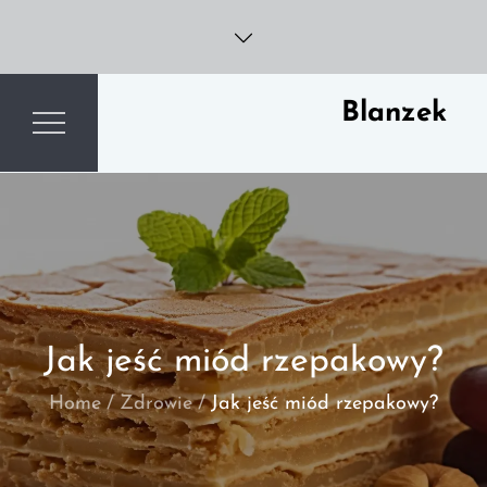
Skip
to
content
Blanzek
Jak jeść miód rzepakowy?
Home
Zdrowie
Jak jeść miód rzepakowy?