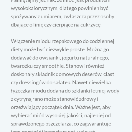
wysokokalorycznym, dlatego powinien być
spożywany z umiarem, zwłaszcza przez osoby
dbające o linię czy cierpiące na cukrzycę.
Włączenie miodu rzepakowego do codziennej
diety może być niezwykle proste. Można go
dodawać do owsianki, jogurtu naturalnego,
twarożku czy smoothie. Stanowi również
doskonały składnik domowych deserów, ciast
czy dressingów do sałatek. Nawet niewielka
łyżeczka miodu dodana do szklanki letniej wody
z cytryną rano może stanowić zdrowy i
orzeźwiający początek dnia. Ważne jest, aby
wybierać miód wysokiej jakości, najlepiej od
sprawdzonego pszczelarza, co zagwarantuje
jego czystość i bogactwo naturalnych