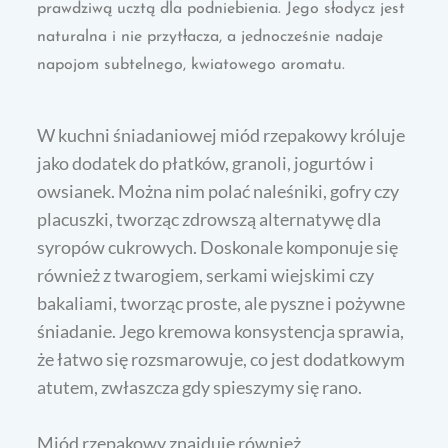
prawdziwą ucztą dla podniebienia. Jego słodycz jest
naturalna i nie przytłacza, a jednocześnie nadaje
napojom subtelnego, kwiatowego aromatu.
W kuchni śniadaniowej miód rzepakowy króluje
jako dodatek do płatków, granoli, jogurtów i
owsianek. Można nim polać naleśniki, gofry czy
placuszki, tworząc zdrowszą alternatywę dla
syropów cukrowych. Doskonale komponuje się
również z twarogiem, serkami wiejskimi czy
bakaliami, tworząc proste, ale pyszne i pożywne
śniadanie. Jego kremowa konsystencja sprawia,
że łatwo się rozsmarowuje, co jest dodatkowym
atutem, zwłaszcza gdy spieszymy się rano.
Miód rzepakowy znajduje również