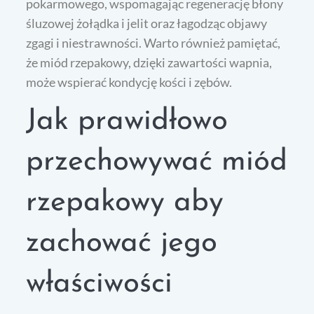
pokarmowego, wspomagając regenerację błony
śluzowej żołądka i jelit oraz łagodząc objawy
zgagi i niestrawności. Warto również pamiętać,
że miód rzepakowy, dzięki zawartości wapnia,
może wspierać kondycję kości i zębów.
Jak prawidłowo
przechowywać miód
rzepakowy aby
zachować jego
właściwości