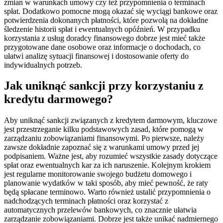
zmian w warunkach umowy czy też przypomnienia o terminach
spłat. Dodatkowo pomocne mogą okazać się wyciągi bankowe oraz
potwierdzenia dokonanych płatności, które pozwolą na dokładne
śledzenie historii spłat i ewentualnych opóźnień. W przypadku
korzystania z usług doradcy finansowego dobrze jest mieć także
przygotowane dane osobowe oraz informacje o dochodach, co
ułatwi analizę sytuacji finansowej i dostosowanie oferty do
indywidualnych potrzeb.
Jak uniknąć sankcji przy korzystaniu z
kredytu darmowego?
Aby uniknąć sankcji związanych z kredytem darmowym, kluczowe
jest przestrzeganie kilku podstawowych zasad, które pomogą w
zarządzaniu zobowiązaniami finansowymi. Po pierwsze, należy
zawsze dokładnie zapoznać się z warunkami umowy przed jej
podpisaniem. Ważne jest, aby rozumieć wszystkie zasady dotyczące
spłat oraz ewentualnych kar za ich naruszenie. Kolejnym krokiem
jest regularne monitorowanie swojego budżetu domowego i
planowanie wydatków w taki sposób, aby mieć pewność, że raty
będą spłacane terminowo. Warto również ustalić przypomnienia o
nadchodzących terminach płatności oraz korzystać z
automatycznych przelewów bankowych, co znacznie ułatwia
zarządzanie zobowiązaniami. Dobrze jest także unikać nadmiernego