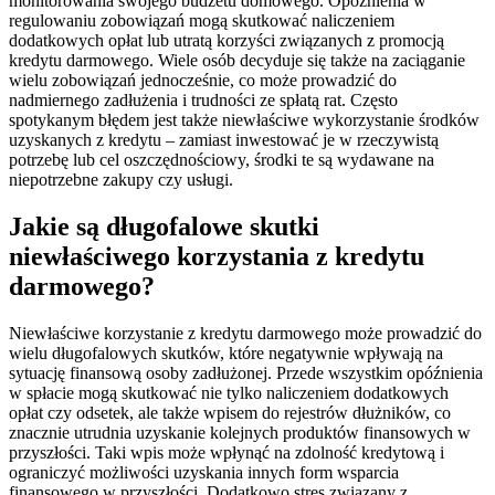
monitorowania swojego budżetu domowego. Opóźnienia w
regulowaniu zobowiązań mogą skutkować naliczeniem
dodatkowych opłat lub utratą korzyści związanych z promocją
kredytu darmowego. Wiele osób decyduje się także na zaciąganie
wielu zobowiązań jednocześnie, co może prowadzić do
nadmiernego zadłużenia i trudności ze spłatą rat. Często
spotykanym błędem jest także niewłaściwe wykorzystanie środków
uzyskanych z kredytu – zamiast inwestować je w rzeczywistą
potrzebę lub cel oszczędnościowy, środki te są wydawane na
niepotrzebne zakupy czy usługi.
Jakie są długofalowe skutki
niewłaściwego korzystania z kredytu
darmowego?
Niewłaściwe korzystanie z kredytu darmowego może prowadzić do
wielu długofalowych skutków, które negatywnie wpływają na
sytuację finansową osoby zadłużonej. Przede wszystkim opóźnienia
w spłacie mogą skutkować nie tylko naliczeniem dodatkowych
opłat czy odsetek, ale także wpisem do rejestrów dłużników, co
znacznie utrudnia uzyskanie kolejnych produktów finansowych w
przyszłości. Taki wpis może wpłynąć na zdolność kredytową i
ograniczyć możliwości uzyskania innych form wsparcia
finansowego w przyszłości. Dodatkowo stres związany z