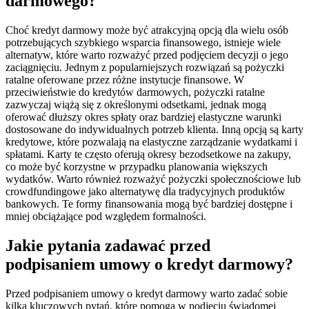
darmowego?
Choć kredyt darmowy może być atrakcyjną opcją dla wielu osób
potrzebujących szybkiego wsparcia finansowego, istnieje wiele
alternatyw, które warto rozważyć przed podjęciem decyzji o jego
zaciągnięciu. Jednym z popularniejszych rozwiązań są pożyczki
ratalne oferowane przez różne instytucje finansowe. W
przeciwieństwie do kredytów darmowych, pożyczki ratalne
zazwyczaj wiążą się z określonymi odsetkami, jednak mogą
oferować dłuższy okres spłaty oraz bardziej elastyczne warunki
dostosowane do indywidualnych potrzeb klienta. Inną opcją są karty
kredytowe, które pozwalają na elastyczne zarządzanie wydatkami i
spłatami. Karty te często oferują okresy bezodsetkowe na zakupy,
co może być korzystne w przypadku planowania większych
wydatków. Warto również rozważyć pożyczki społecznościowe lub
crowdfundingowe jako alternatywę dla tradycyjnych produktów
bankowych. Te formy finansowania mogą być bardziej dostępne i
mniej obciążające pod względem formalności.
Jakie pytania zadawać przed
podpisaniem umowy o kredyt darmowy?
Przed podpisaniem umowy o kredyt darmowy warto zadać sobie
kilka kluczowych pytań, które pomogą w podjęciu świadomej