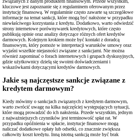
związanych z danym produktem finansowym. Przede wszystkim,
kluczowe jest zapoznanie się z regulaminem oferowanym przez
instytucję finansową. W regulaminie często zawarte są szczegółowe
informacje na temat sankcji, które mogą być nałożone w przypadku
niewłaściwego korzystania z kredytu. Dodatkowo, warto odwiedzić
strony internetowe porównywarek kredytowych, które często
publikują opinie oraz analizy dotyczące różnych ofert kredytów
darmowych. Kolejnym krokiem może być kontakt z doradcą
finansowym, który pomoże w interpretacji warunków umowy oraz
wyjaśni wszelkie niejasności związane z sankcjami. Nie można
również zapominać o forach internetowych i grupach dyskusyjnych,
gdzie użytkownicy dzielą się swoimi doświadczeniami i
wskazówkami dotyczącymi kredytów darmowych.
Jakie są najczęstsze sankcje związane z
kredytem darmowym?
Kiedy mówimy o sankcjach związanych z kredytem darmowym,
warto zwrócić uwagę na kilka najczęściej występujących sytuacji,
które mogą prowadzić do ich nałożenia. Przede wszystkim, jednym
z najważniejszych czynników jest terminowość spłat rat. W
przypadku opóźnienia w spłacie, instytucje finansowe mogą
naliczać dodatkowe opłaty lub odsetki, co znacznie zwiększa
całkowity koszt kredytu. Inną istotną sankcją może być brak