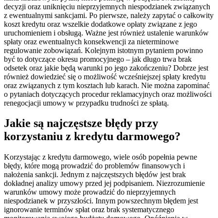
decyzji oraz uniknięciu nieprzyjemnych niespodzianek związanych
z ewentualnymi sankcjami. Po pierwsze, należy zapytać o całkowity
koszt kredytu oraz wszelkie dodatkowe opłaty związane z jego
uruchomieniem i obsługą. Ważne jest również ustalenie warunków
spłaty oraz ewentualnych konsekwencji za nieterminowe
regulowanie zobowiązań. Kolejnym istotnym pytaniem powinno
być to dotyczące okresu promocyjnego – jak długo trwa brak
odsetek oraz jakie będą warunki po jego zakończeniu? Dobrze jest
również dowiedzieć się o możliwość wcześniejszej spłaty kredytu
oraz związanych z tym kosztach lub karach. Nie można zapominać
o pytaniach dotyczących procedur reklamacyjnych oraz możliwości
renegocjacji umowy w przypadku trudności ze spłatą.
Jakie są najczęstsze błędy przy
korzystaniu z kredytu darmowego?
Korzystając z kredytu darmowego, wiele osób popełnia pewne
błędy, które mogą prowadzić do problemów finansowych i
nałożenia sankcji. Jednym z najczęstszych błędów jest brak
dokładnej analizy umowy przed jej podpisaniem. Niezrozumienie
warunków umowy może prowadzić do nieprzyjemnych
niespodzianek w przyszłości. Innym powszechnym błędem jest
ignorowanie terminów spłat oraz brak systematycznego