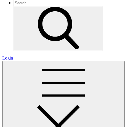
Search
for:
Search
Login