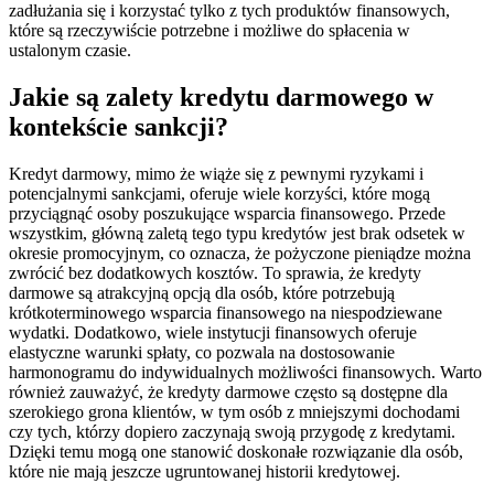
zadłużania się i korzystać tylko z tych produktów finansowych,
które są rzeczywiście potrzebne i możliwe do spłacenia w
ustalonym czasie.
Jakie są zalety kredytu darmowego w
kontekście sankcji?
Kredyt darmowy, mimo że wiąże się z pewnymi ryzykami i
potencjalnymi sankcjami, oferuje wiele korzyści, które mogą
przyciągnąć osoby poszukujące wsparcia finansowego. Przede
wszystkim, główną zaletą tego typu kredytów jest brak odsetek w
okresie promocyjnym, co oznacza, że pożyczone pieniądze można
zwrócić bez dodatkowych kosztów. To sprawia, że kredyty
darmowe są atrakcyjną opcją dla osób, które potrzebują
krótkoterminowego wsparcia finansowego na niespodziewane
wydatki. Dodatkowo, wiele instytucji finansowych oferuje
elastyczne warunki spłaty, co pozwala na dostosowanie
harmonogramu do indywidualnych możliwości finansowych. Warto
również zauważyć, że kredyty darmowe często są dostępne dla
szerokiego grona klientów, w tym osób z mniejszymi dochodami
czy tych, którzy dopiero zaczynają swoją przygodę z kredytami.
Dzięki temu mogą one stanowić doskonałe rozwiązanie dla osób,
które nie mają jeszcze ugruntowanej historii kredytowej.