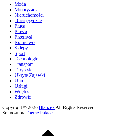
Moda
Motoryzacja
Nieruchomości
Obcojęzyczne
Praca
Prawo
Przemysł
Rolnictwo
Sklepy
Sport
Technologie
Transport
Turystyka
Ukryte Zajawki
Uroda
Usługi
Wnętrza
Zdrowie
Copyright © 2026
Blanzek
All Rights Reserved |
Sellnow by
Theme Palace