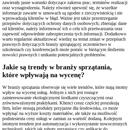
zawierały jasne warunki dotyczące zakresu prac, terminów realizacji
oraz wynagrodzenia. Należy również upewnić się, że wszelkie
informacje zawarte w umowach są zgodne z rzeczywistością i nie
wprowadzają klientów w błąd. Ważne jest także przestrzeganie
przepisów dotyczących ochrony danych osobowych; zbierając dane
od klientów, należy informować ich o celu ich przetwarzania oraz
zapewnić odpowiednie zabezpieczenia tych informacji. Dodatkowo
warto regularnie aktualizować wiedzę na temat zmian w przepisach
prawnych dotyczących branży sprzątającej; uczestnictwo w
szkoleniach czy konferencjach może pomóc w bieżącym śledzeniu
nowości prawnych i unikaniu potencjalnych problemów.
Jakie są trendy w branży sprzątania,
które wpływają na wycenę?
W branży sprzątania obserwuje się wiele trendów, które mają istotny
wpływ na wycenę usług. Jednym z nich jest rosnące
zainteresowanie ekologicznymi środkami czyszczącymi oraz
zrównoważonymi praktykami. Klienci coraz częściej poszukują
firm, które stosują produkty przyjazne dla środowiska, co może
wpłynąć na wyższe koszty materiałów, ale także na możliwość
podniesienia ceny usługi w zamian za wartość dodaną. Kolejnym
istotnym trendem jest automatyzacja i wykorzystanie nowoczesnych
technologii, takich jak roboty sprzątające czy aplikacje do