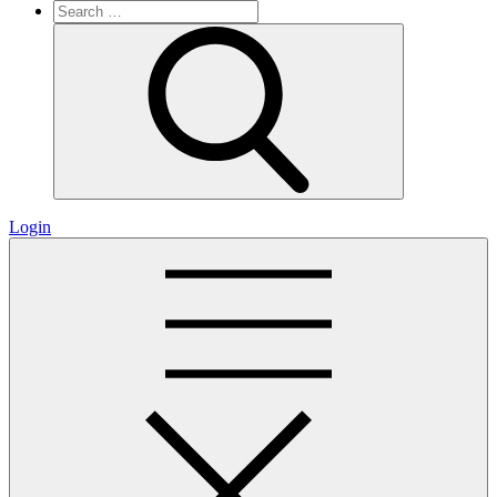
Search
for:
Search
Login