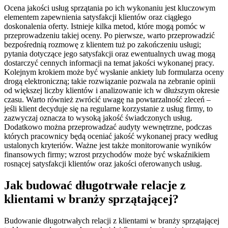
Ocena jakości usług sprzątania po ich wykonaniu jest kluczowym
elementem zapewnienia satysfakcji klientów oraz ciągłego
doskonalenia oferty. Istnieje kilka metod, które mogą pomóc w
przeprowadzeniu takiej oceny. Po pierwsze, warto przeprowadzić
bezpośrednią rozmowę z klientem tuż po zakończeniu usługi;
pytania dotyczące jego satysfakcji oraz ewentualnych uwag mogą
dostarczyć cennych informacji na temat jakości wykonanej pracy.
Kolejnym krokiem może być wysłanie ankiety lub formularza oceny
drogą elektroniczną; takie rozwiązanie pozwala na zebranie opinii
od większej liczby klientów i analizowanie ich w dłuższym okresie
czasu. Warto również zwrócić uwagę na powtarzalność zleceń –
jeśli klient decyduje się na regularne korzystanie z usług firmy, to
zazwyczaj oznacza to wysoką jakość świadczonych usług.
Dodatkowo można przeprowadzać audyty wewnętrzne, podczas
których pracownicy będą oceniać jakość wykonanej pracy według
ustalonych kryteriów. Ważne jest także monitorowanie wyników
finansowych firmy; wzrost przychodów może być wskaźnikiem
rosnącej satysfakcji klientów oraz jakości oferowanych usług.
Jak budować długotrwałe relacje z
klientami w branży sprzątającej?
Budowanie długotrwałych relacji z klientami w branży sprzątającej