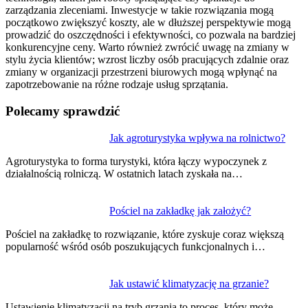
zarządzania zleceniami. Inwestycje w takie rozwiązania mogą
początkowo zwiększyć koszty, ale w dłuższej perspektywie mogą
prowadzić do oszczędności i efektywności, co pozwala na bardziej
konkurencyjne ceny. Warto również zwrócić uwagę na zmiany w
stylu życia klientów; wzrost liczby osób pracujących zdalnie oraz
zmiany w organizacji przestrzeni biurowych mogą wpłynąć na
zapotrzebowanie na różne rodzaje usług sprzątania.
Polecamy sprawdzić
Nawigacja
Jak agroturystyka wpływa na rolnictwo?
wpisu
Agroturystyka to forma turystyki, która łączy wypoczynek z
działalnością rolniczą. W ostatnich latach zyskała na…
Pościel na zakładkę jak założyć?
Pościel na zakładkę to rozwiązanie, które zyskuje coraz większą
popularność wśród osób poszukujących funkcjonalnych i…
Jak ustawić klimatyzację na grzanie?
Ustawienie klimatyzacji na tryb grzania to proces, który może