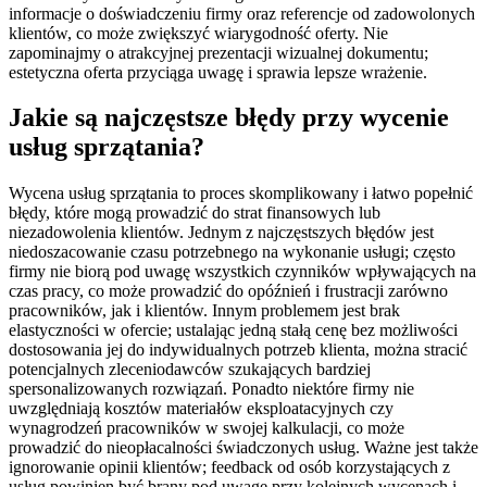
informacje o doświadczeniu firmy oraz referencje od zadowolonych
klientów, co może zwiększyć wiarygodność oferty. Nie
zapominajmy o atrakcyjnej prezentacji wizualnej dokumentu;
estetyczna oferta przyciąga uwagę i sprawia lepsze wrażenie.
Jakie są najczęstsze błędy przy wycenie
usług sprzątania?
Wycena usług sprzątania to proces skomplikowany i łatwo popełnić
błędy, które mogą prowadzić do strat finansowych lub
niezadowolenia klientów. Jednym z najczęstszych błędów jest
niedoszacowanie czasu potrzebnego na wykonanie usługi; często
firmy nie biorą pod uwagę wszystkich czynników wpływających na
czas pracy, co może prowadzić do opóźnień i frustracji zarówno
pracowników, jak i klientów. Innym problemem jest brak
elastyczności w ofercie; ustalając jedną stałą cenę bez możliwości
dostosowania jej do indywidualnych potrzeb klienta, można stracić
potencjalnych zleceniodawców szukających bardziej
spersonalizowanych rozwiązań. Ponadto niektóre firmy nie
uwzględniają kosztów materiałów eksploatacyjnych czy
wynagrodzeń pracowników w swojej kalkulacji, co może
prowadzić do nieopłacalności świadczonych usług. Ważne jest także
ignorowanie opinii klientów; feedback od osób korzystających z
usług powinien być brany pod uwagę przy kolejnych wycenach i