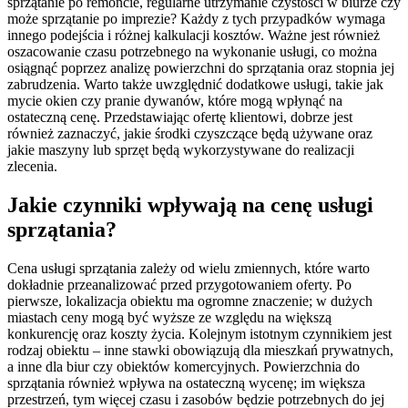
sprzątanie po remoncie, regularne utrzymanie czystości w biurze czy
może sprzątanie po imprezie? Każdy z tych przypadków wymaga
innego podejścia i różnej kalkulacji kosztów. Ważne jest również
oszacowanie czasu potrzebnego na wykonanie usługi, co można
osiągnąć poprzez analizę powierzchni do sprzątania oraz stopnia jej
zabrudzenia. Warto także uwzględnić dodatkowe usługi, takie jak
mycie okien czy pranie dywanów, które mogą wpłynąć na
ostateczną cenę. Przedstawiając ofertę klientowi, dobrze jest
również zaznaczyć, jakie środki czyszczące będą używane oraz
jakie maszyny lub sprzęt będą wykorzystywane do realizacji
zlecenia.
Jakie czynniki wpływają na cenę usługi
sprzątania?
Cena usługi sprzątania zależy od wielu zmiennych, które warto
dokładnie przeanalizować przed przygotowaniem oferty. Po
pierwsze, lokalizacja obiektu ma ogromne znaczenie; w dużych
miastach ceny mogą być wyższe ze względu na większą
konkurencję oraz koszty życia. Kolejnym istotnym czynnikiem jest
rodzaj obiektu – inne stawki obowiązują dla mieszkań prywatnych,
a inne dla biur czy obiektów komercyjnych. Powierzchnia do
sprzątania również wpływa na ostateczną wycenę; im większa
przestrzeń, tym więcej czasu i zasobów będzie potrzebnych do jej