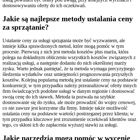
dostosowywaniu oferty do ich oczekiwań.
Jakie są najlepsze metody ustalania ceny
za sprzątanie?
Ustalanie ceny za usługi sprzątania może być wyzwaniem, ale
istnieje kilka sprawdzonych metod, które mogą pomóc w tym
procesie. Pierwszą z nich jest metoda kosztów plus marża, która
polega na dokładnym obliczeniu wszystkich kosztów związanych z
realizacją usługi, a następnie dodaniu do nich określonej marży
zysku. Warto jednak pamiętać, że ta metoda wymaga precyzyjnego
śledzenia wydatków oraz umiejętności prognozowania przyszłych
kosztów. Kolejną popularną metodą jest ustalanie ceny na podstawie
konkurencji; w tym przypadku należy przeanalizować oferty innych
firm świadczących podobne usługi w danym regionie i dostosować
swoją cenę do ich stawek. Metoda ta pozwala na szybkie
dostosowanie się do rynku, ale może prowadzić do wojny cenowej,
co nie zawsze jest korzystne dla firmy. Istnieje także możliwość
ustalania ceny na podstawie wartości postrzeganej przez klienta; w
tym przypadku kluczowe jest zrozumienie oczekiwań klientów oraz
tego, co skłoni ich do zapłacenia wyższej stawki za usługi.
Jakie narzędzia mogą pomóc w wycenie