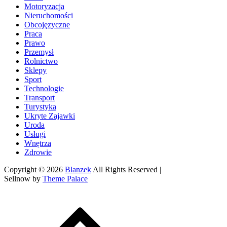
Motoryzacja
Nieruchomości
Obcojęzyczne
Praca
Prawo
Przemysł
Rolnictwo
Sklepy
Sport
Technologie
Transport
Turystyka
Ukryte Zajawki
Uroda
Usługi
Wnętrza
Zdrowie
Copyright © 2026
Blanzek
All Rights Reserved |
Sellnow by
Theme Palace