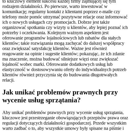
to kluczowy element sukcesu każdej firmy zajmującej się tym
rodzajem działalności. Po pierwsze, warto inwestować w
komunikację; regularny kontakt z klientami poprzez e-maile czy
telefony może pomóc utrzymać pozytywne relacje oraz informować
ich o nowych usługach czy promocjach. Dobrze jest także
organizować spotkania czy wizyty u klientów, aby lepiej poznać ich
potrzeby i oczekiwania. Kolejnym ważnym aspektem jest
oferowanie programów lojalnościowych lub rabatów dla stałych
klientów; takie rozwiązania mogą zachęcać do dalszej współpracy
oraz zwiększać satysfakcję klientów. Ważne jest również
reagowanie na opinie i sugestie klientów; pokazując, że ich zdanie
ma znaczenie, można budować silniejsze więzi oraz zwiększać
lojalność wobec marki. Oferowanie dodatkowych usług lub
elastyczność w dostosowywaniu oferty do indywidualnych potrzeb
klientów również przyczynia się do budowania długotrwałych
relacji.
Jak unikać problemów prawnych przy
wycenie usług sprzątania?
Aby unikać problemów prawnych przy wycenie usług sprzątania,
kluczowe jest przestrzeganie obowiązujących przepisów prawa oraz
regulacji dotyczących działalności gospodarczej. Przede wszystkim
warto zadbać o to, aby wszystkie umowy były spisane na piśmie i