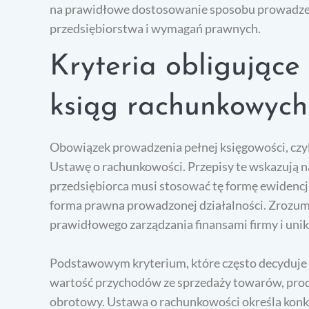
na prawidłowe dostosowanie sposobu prowadzeni
przedsiębiorstwa i wymagań prawnych.
Kryteria obligując
ksiąg rachunkowych
Obowiązek prowadzenia pełnej księgowości, czyli
Ustawę o rachunkowości. Przepisy te wskazują na
przedsiębiorca musi stosować tę formę ewidencji.
forma prawna prowadzonej działalności. Zrozum
prawidłowego zarządzania finansami firmy i uni
Podstawowym kryterium, które często decyduje o
wartość przychodów ze sprzedaży towarów, prod
obrotowy. Ustawa o rachunkowości określa konkr