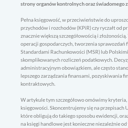
strony organów kontrolnych oraz świadomego za
Pełna księgowość, w przeciwieństwie do uproszc
przychodów i rozchodów (KPiR) czy ryczałt od 
znacznie większą szczegółowością i złożoności
operacji gospodarczych, tworzenia sprawozdań
Standardami Rachunkowości (MSR) lub Polskimi
skomplikowanych rozliczeń podatkowych. Decyzja 
administracyjnym obowiązkiem, ale często sta
lepszego zarządzania finansami, pozyskiwania 
kontraktowych.
W artykule tym szczegółowo omówimy kryteria, 
księgowości. Skoncentrujemy się na przepisach 
które obligują do takiego sposobu ewidencji, or
na księgi handlowe jest konieczne niezależnie od