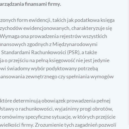
rządzania finansami firmy.
zonych form ewidencji, takich jak podatkowa księga
przychodów ewidencjonowanych, charakteryzuje się
ą. Wymaga ona prowadzenia rejestrów wszystkich
 finansowych zgodnych z Międzynarodowymi
 Standardami Rachunkowości (PSR), a także
o przejściu na pełną księgowość nie jest jedynie
nowi świadomy wybór podyktowany potrzebą
finansowania zewnętrznego czy spełniania wymogów
które determinują obowiązek prowadzenia pełnej
Ustawy o rachunkowości, wyjaśnimy progi obrotów,
az omówimy specyficzne sytuacje, w których przejście
 wielkości firmy. Zrozumienie tych zagadnień pozwoli