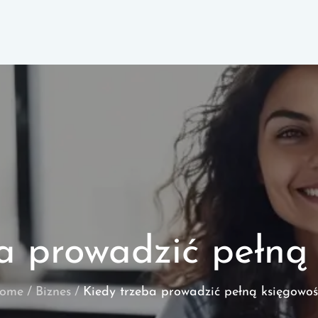
a prowadzić pełną
ome
Biznes
Kiedy trzeba prowadzić pełną księgowoś