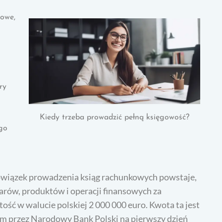
sowe,
ry
Kiedy trzeba prowadzić pełną księgowość?
go
owiązek prowadzenia ksiąg rachunkowych powstaje,
rów, produktów i operacji finansowych za
ść w walucie polskiej 2 000 000 euro. Kwota ta jest
nym przez Narodowy Bank Polski na pierwszy dzień