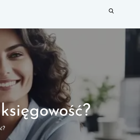
 księgowość?
ć?