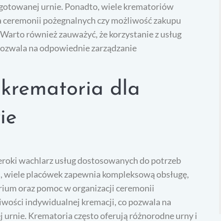
ygotowanej urnie. Ponadto, wiele krematoriów
ja ceremonii pożegnalnych czy możliwość zakupu
Warto również zauważyć, że korzystanie z usług
pozwala na odpowiednie zarządzanie
ą krematoria dla
ie
eroki wachlarz usług dostosowanych do potrzeb
i, wiele placówek zapewnia kompleksową obsługę,
rium oraz pomoc w organizacji ceremonii
iwości indywidualnej kremacji, co pozwala na
urnie. Krematoria często oferują różnorodne urny i