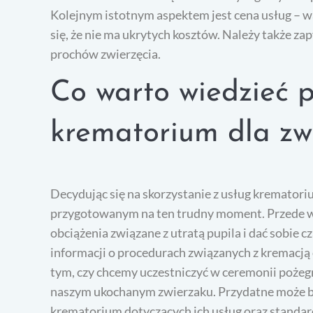
Kolejnym istotnym aspektem jest cena usług – w
się, że nie ma ukrytych kosztów. Należy także zap
prochów zwierzęcia.
Co warto wiedzieć p
krematorium dla zw
Decydując się na skorzystanie z usług kremator
przygotowanym na ten trudny moment. Przede 
obciążenia związane z utratą pupila i dać sobie c
informacji o procedurach związanych z kremacją
tym, czy chcemy uczestniczyć w ceremonii pożegn
naszym ukochanym zwierzaku. Przydatne może by
krematorium dotyczących ich usług oraz standar