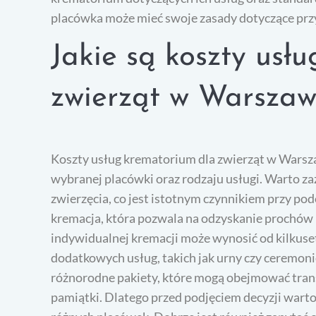
placówka może mieć swoje zasady dotyczące przyję
Jakie są koszty usł
zwierząt w Warszaw
Koszty usług krematorium dla zwierząt w Warsza
wybranej placówki oraz rodzaju usługi. Warto za
zwierzęcia, co jest istotnym czynnikiem przy p
kremacja, która pozwala na odzyskanie prochów p
indywidualnej kremacji może wynosić od kilkuset 
dodatkowych usług, takich jak urny czy ceremon
różnorodne pakiety, które mogą obejmować trans
pamiątki. Dlatego przed podjęciem decyzji warto