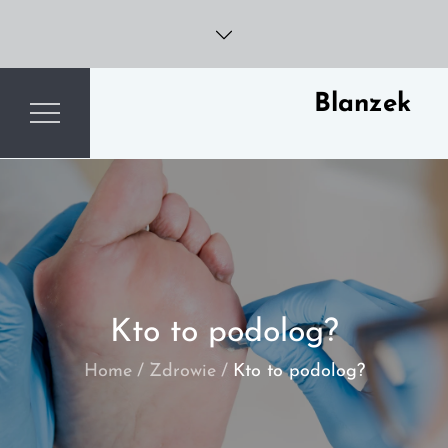
Skip
to
content
Blanzek
Kto to podolog?
Home
Zdrowie
Kto to podolog?