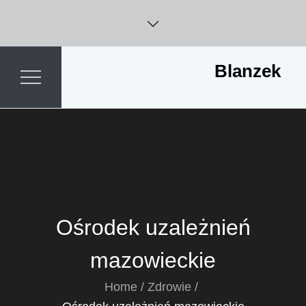
Skip
to
content
Blanzek
Ośrodek uzależnień
mazowieckie
Home
Zdrowie