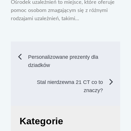
Ośrodek uzależnień to miejsce, które oferuje
pomoc osobom zmagającym się z różnymi
rodzajami uzależnień, takimi…
Nawigacja
Personalizowane prezenty dla
dziadków
wpisu
Stal nierdzewna 21 CT co to
znaczy?
Kategorie