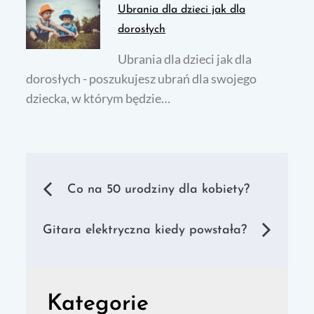
Ubrania dla dzieci jak dla
dorosłych
Ubrania dla dzieci jak dla
dorosłych - poszukujesz ubrań dla swojego
dziecka, w którym będzie…
Nawigacja
Co na 50 urodziny dla kobiety?
wpisu
Gitara elektryczna kiedy powstała?
Kategorie