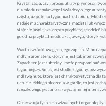
Krystalizacja, czyli proces utraty płynności i tw
dla miodu rzepakowego i świadczy o jego autenty
często już po kilku tygodniach od zbioru. Miód r
nadaje mu charakterystyczną, mazistą lub wręcz 
staje się jaśniejsza, często przybierając odcień 
go od na przykład miodu akacjowego, który krysta
Warto zwrócić uwagę na jego zapach. Miód rzepa
mdłym aromatem, który nie jest tak intensywny
Zapach ten jest subtelny i może przypominać woń
łagodniejszy. Smak jest słodki, łagodny, bez wy
mdławą nutę, która jest charakterystyczna dla t
uczucie lekkiego pieczenia w gardle, co jest cec
rzepakowego jest ono zazwyczaj mniej intensyw
Obserwacja tych cech wizualnych i organoleptyc