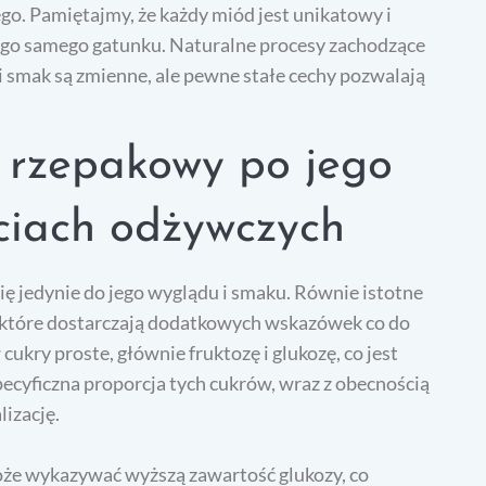
. Pamiętajmy, że każdy miód jest unikatowy i
tego samego gatunku. Naturalne procesy zachodzące
 i smak są zmienne, ale pewne stałe cechy pozwalają
 rzepakowy po jego
ściach odżywczych
ę jedynie do jego wyglądu i smaku. Równie istotne
, które dostarczają dodatkowych wskazówek co do
ukry proste, głównie fruktozę i glukozę, co jest
ecyficzna proporcja tych cukrów, wraz z obecnością
lizację.
e wykazywać wyższą zawartość glukozy, co