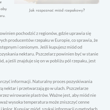
e
 aby
Jak rozpoznać miód rzepakowy?
ru.
winien pochodzić z regionów, gdzie uprawia się
owych producentów rzepaku w Europie, co sprawia, że
tępnym i cenionym. Jeśli kupujesz miód od
pozyskania nektaru. Pszczelarz powinien być w stanie
 a jeśli znajduje się on w pobliżu pól rzepaku, jest
czyć informacji. Naturalny proces pozyskiwania
 nektar i przetwarzają go w ulach. Pszczelarze
rzez wirowanie plastrów. Ważne jest, aby miód nie
waż wysoka temperatura może zniszczyć cenne
i kolor. Kupując miód, szukaj informacji o metodach