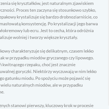
orzenia się kryształków, jest naturalnym zjawiskiem
czności. Proces ten zaczyna się stosunkowo szybko,
zepakowy krystalizuje się bardzo drobnoziarniście, co
masłowatą konsystencję. Po krystalizacji jego barwa
białokremowy lub ecru. Jest to cecha, która odróżnia
lizuje wolniej i tworzy większe kryształy.
kowy charakteryzuje się delikatnym, czasem lekko
 jak w przypadku miodów gryczanego czy lipowego.
 kwitnącego rzepaku, choć jest znacznie
czuwalnej goryczki. Niektórzy wyczuwają w nim lekko
ego gatunku miodu. Po spożyciu może pojawić się
hą wielu naturalnych miodów, ale w przypadku
ne.
znych stanowi pierwszy, kluczowy krok w procesie