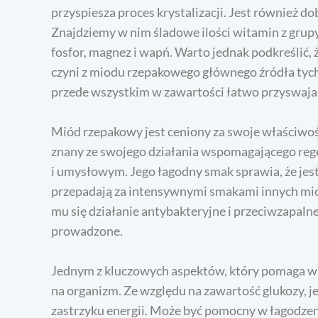
przyspiesza proces krystalizacji. Jest również d
Znajdziemy w nim śladowe ilości witamin z grupy 
fosfor, magnez i wapń. Warto jednak podkreślić, ż
czyni z miodu rzepakowego głównego źródła tych
przede wszystkim w zawartości łatwo przyswajaln
Miód rzepakowy jest ceniony za swoje właściwoś
znany ze swojego działania wspomagającego reg
i umysłowym. Jego łagodny smak sprawia, że jest
przepadają za intensywnymi smakami innych mio
mu się działanie antybakteryjne i przeciwzapaln
prowadzone.
Jednym z kluczowych aspektów, który pomaga w
na organizm. Ze względu na zawartość glukozy, 
zastrzyku energii. Może być pomocny w łagodzen