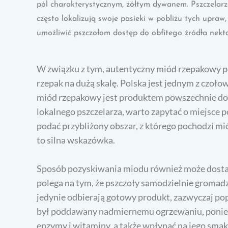
pól charakterystycznym, żółtym dywanem. Pszczelarz
często lokalizują swoje pasieki w pobliżu tych upraw,
umożliwić pszczołom dostęp do obfitego źródła nekta
W związku z tym, autentyczny miód rzepakowy po
rzepak na dużą skalę. Polska jest jednym z czoł
miód rzepakowy jest produktem powszechnie dos
lokalnego pszczelarza, warto zapytać o miejsce 
podać przybliżony obszar, z którego pochodzi miód,
to silna wskazówka.
Sposób pozyskiwania miodu również może dostar
polega na tym, że pszczoły samodzielnie gromadzą
jedynie odbierają gotowy produkt, zazwyczaj pop
był poddawany nadmiernemu ogrzewaniu, ponie
enzymy i witaminy, a także wpłynąć na jego smak 