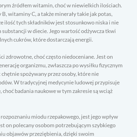
obrym źródłem witamin, choć w niewielkich ilościach.
B, witaminy C, a także minerały takie jak potas,
e ilość tych składników jest stosunkowo niska i nie
 substancji w diecie. Jego wartość odżywcza tkwi
ych cukrów, które dostarczają energii.
ci zdrowotne, choć często niedoceniane. Jest on
enerację organizmu, zwłaszcza po wysiłku fizycznym
 chętnie spożywany przez osoby, które nie
dów. W tradycyjnej medycynie ludowej przypisuje
e, choć badania naukowe w tym zakresie są wciąż
 rozpoznaniu miodu rzepakowego, jest jego wpływ
jest on polecany osobom potrzebującym szybkiego
iu objawów przeziębienia, dzięki swoim