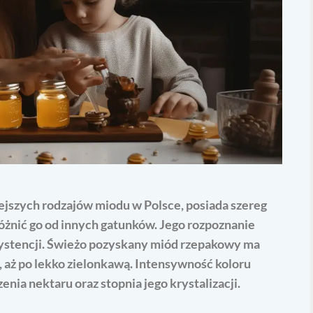
jszych rodzajów miodu w Polsce, posiada szereg
óżnić go od innych gatunków. Jego rozpoznanie
systencji. Świeżo pozyskany miód rzepakowy ma
 aż po lekko zielonkawą. Intensywność koloru
nia nektaru oraz stopnia jego krystalizacji.