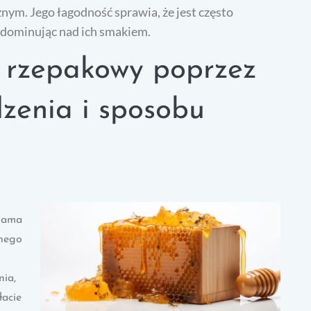
nym. Jego łagodność sprawia, że jest często
e dominując nad ich smakiem.
 rzepakowy poprzez
zenia i sposobu
 sama
anego
nia,
łacie