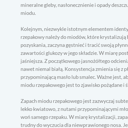
mineralne gleby, nasłonecznienie i opady deszcz
miodu.
Kolejnym, niezwykle istotnym elementem identyfi
rzepakowy należy do miodów, które krystalizują 
pozyskania, zaczyna gęstnieć i tracić swoją płynn
zawartości glukozy w jego składzie. W miarę postę
jaśniejsza. Z początkowego jasnożółtego odcien
nawet niemal białą. Konsystencja zmienia się z pł
przypominającą masło lub smalec. Ważne jest, ab
miodu rzepakowego jest to zjawisko pożądane i ś
Zapach miodu rzepakowego jest zazwyczaj subtel
lekko kwiatowo, z nutami przypominającymi młod
woń samego rzepaku. W miarę krystalizacji, zapac
trudny do wyczucia dla niewprawionego nosa. Jed