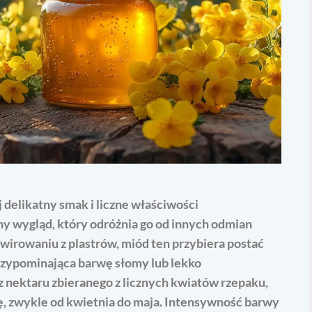
 delikatny smak i liczne właściwości
y wygląd, który odróżnia go od innych odmian
irowaniu z plastrów, miód ten przybiera postać
przypominająca barwę słomy lub lekko
 z nektaru zbieranego z licznych kwiatów rzepaku,
, zwykle od kwietnia do maja. Intensywność barwy