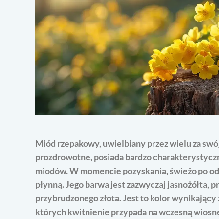
Miód rzepakowy, uwielbiany przez wielu za swój
prozdrowotne, posiada bardzo charakterystyczn
miodów. W momencie pozyskania, świeżo po odw
płynną. Jego barwa jest zazwyczaj jasnożółta, 
przybrudzonego złota. Jest to kolor wynikający
których kwitnienie przypada na wczesną wiosnę