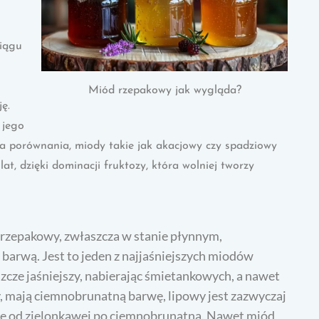
j
ciągu
Miód rzepakowy jak wygląda?
ę.
 jego
Dla porównania, miody takie jak akacjowy czy spadziowy
at, dzięki dominacji fruktozy, która wolniej tworzy
rzepakowy, zwłaszcza w stanie płynnym,
 barwą. Jest to jeden z najjaśniejszych miodów
szcze jaśniejszy, nabierając śmietankowych, a nawet
ny, mają ciemnobrunatną barwę, lipowy jest zazwyczaj
wę od zielonkawej po ciemnobrunatną. Nawet miód