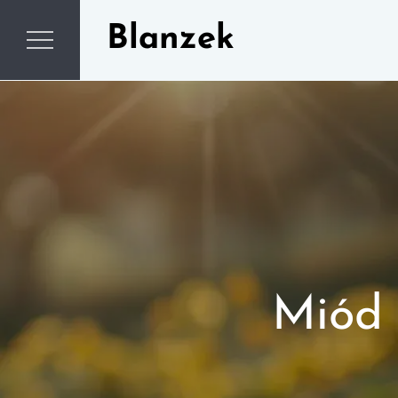
Skip
Blanzek
to
content
Miód 