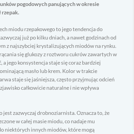
warunków pogodowych panujących w okresie
ł rzepak.
cech miodu rzepakowego to jego tendencja do
 zazwyczaj już po kilku dniach, a nawet godzinach od
 z najszybciej krystalizujących miodów na rynku.
rącania się glukozy z roztworu cukrów zawartych w
 a jego konsystencja staje się coraz bardziej
pominającą masło lub krem. Kolor w trakcie
arwa staje się jaśniejsza, często przyjmując odcień
zjawisko całkowicie naturalne i nie wpływa
jest zazwyczaj drobnoziarnista. Oznacza to, że
zczone w całej masie miodu, co nadaje mu
do niektórych innych miodów, które mogą