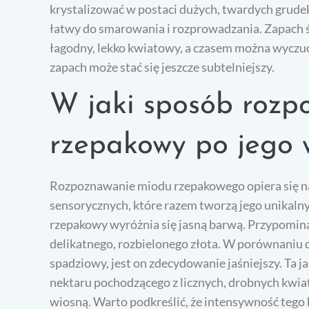
krystalizować w postaci dużych, twardych grude
łatwy do smarowania i rozprowadzania. Zapach 
łagodny, lekko kwiatowy, a czasem można wyczu
zapach może stać się jeszcze subtelniejszy.
W jaki sposób rozp
rzepakowy po jego 
Rozpoznawanie miodu rzepakowego opiera się na
sensorycznych, które razem tworzą jego unikalny 
rzepakowy wyróżnia się jasną barwą. Przypomina 
delikatnego, rozbielonego złota. W porównaniu d
spadziowy, jest on zdecydowanie jaśniejszy. Ta 
nektaru pochodzącego z licznych, drobnych kwia
wiosną. Warto podkreślić, że intensywność tego k