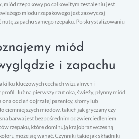
k, miód rzepakowy po całkowitym zestaleniu jest
świeżego miodu rzepakowego jest zazwyczaj
ć nutę zapachu samego rzepaku. Po skrystalizowaniu
oznajemy miód
wyglądzie i zapachu
 kilku kluczowych cechach wizualnych i
profil. Już na pierwszy rzut oka, świeży, płynny miód
ona odcień dojrzałej pszenicy, słomy lub
o ciemniejszych miodów, takich jak gryczany czy
jasna barwa jest bezpośrednim odzwierciedleniem
tów rzepaku, które dominują krajobraz wczesną
oloru może się wahać. Czynniki takie jak składniki