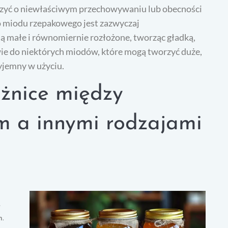
czyć o niewłaściwym przechowywaniu lub obecności
o miodu rzepakowego jest zazwyczaj
 są małe i równomiernie rozłożone, tworząc gładką,
e do niektórych miodów, które mogą tworzyć duże,
yjemny w użyciu.
óżnice między
 a innymi rodzajami
,
n.