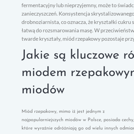
fermentacyjny lub nieprzyjemny, może to świad
zanieczyszczeń. Konsystencja skrystalizowaneg
drobnoziarnista, co oznacza, że kryształki cukru
łatwą do rozsmarowania masę. W przeciwieństwi
twarde kryształy, miód rzepakowy pozostaje prz
Jakie są kluczowe r
miodem rzepakowym
miodów
Miód rzepakowy, mimo iż jest jednym z
najpopularniejszych miodów w Polsce, posiada cechy
które wyraźnie odróżniają go od wielu innych odmia