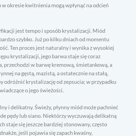
u w okresie kwitnienia mogą wpłynąć na odcień
kacji jest tempo i sposób krystalizacji. Miód
bardzo szybko. Już po kilku dniach od momentu
ość. Ten proces jest naturalny i wynika z wysokiej
pu krystalizacji, jego barwa staje się coraz
ia, przechodzi w barwę kremową, śmietankową, a
ynnej na gęstą, mazistą, a ostatecznie na stałą,
y odróżnić krystalizację od zepsucia; w przypadku
wiadczące o jego świeżości.
ny i delikatny. Świeży, płynny miód może pachnieć
e pędy lub siano. Niektórzy wyczuwają delikatną
h staje się jeszcze bardziej stonowany, często
nakże, jeśli pojawia się zapach kwaśny,