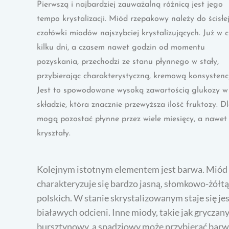
Pierwszą i najbardziej zauważalną różnicą jest jego
tempo krystalizacji. Miód rzepakowy należy do ścisłe
czołówki miodów najszybciej krystalizujących. Już w 
kilku dni, a czasem nawet godzin od momentu
pozyskania, przechodzi ze stanu płynnego w stały,
przybierając charakterystyczną, kremową konsystencj
Jest to spowodowane wysoką zawartością glukozy w
składzie, która znacznie przewyższa ilość fruktozy. 
mogą pozostać płynne przez wiele miesięcy, a nawet l
kryształy.
Kolejnym istotnym elementem jest barwa. Miód 
charakteryzuje się bardzo jasną, słomkowo-żółtą
polskich. W stanie skrystalizowanym staje się je
białawych odcieni. Inne miody, takie jak grycza
bursztynowy, a spadziowy może przybierać bar