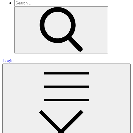
Search
for:
Search
Login