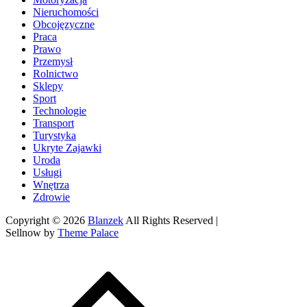
Nieruchomości
Obcojęzyczne
Praca
Prawo
Przemysł
Rolnictwo
Sklepy
Sport
Technologie
Transport
Turystyka
Ukryte Zajawki
Uroda
Usługi
Wnętrza
Zdrowie
Copyright © 2026
Blanzek
All Rights Reserved |
Sellnow by
Theme Palace