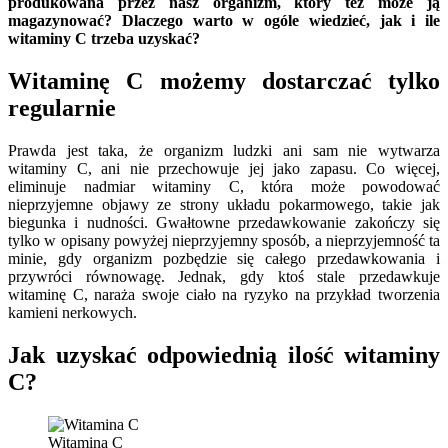
produkowana przez nasz organizm, który też może ją
magazynować? Dlaczego warto w ogóle wiedzieć, jak i ile
witaminy C trzeba uzyskać?
Witaminę C możemy dostarczać tylko
regularnie
Prawda jest taka, że ​​organizm ludzki ani sam nie wytwarza
witaminy C, ani nie przechowuje jej jako zapasu. Co więcej,
eliminuje nadmiar witaminy C, która może powodować
nieprzyjemne objawy ze strony układu pokarmowego, takie jak
biegunka i nudności. Gwałtowne przedawkowanie zakończy się
tylko w opisany powyżej nieprzyjemny sposób, a nieprzyjemność ta
minie, gdy organizm pozbędzie się całego przedawkowania i
przywróci równowagę. Jednak, gdy ktoś stale przedawkuje
witaminę C, naraża swoje ciało na ryzyko na przykład tworzenia
kamieni nerkowych.
Jak uzyskać odpowiednią ilość witaminy
C?
Witamina C