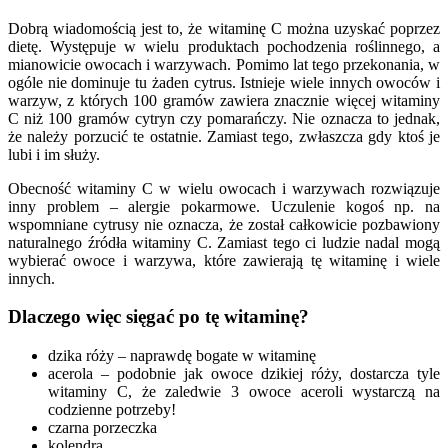
Dobrą wiadomością jest to, że witaminę C można uzyskać poprzez
dietę. Występuje w wielu produktach pochodzenia roślinnego, a
mianowicie owocach i warzywach. Pomimo lat tego przekonania, w
ogóle nie dominuje tu żaden cytrus. Istnieje wiele innych owoców i
warzyw, z których 100 gramów zawiera znacznie więcej witaminy
C niż 100 gramów cytryn czy pomarańczy. Nie oznacza to jednak,
że należy porzucić te ostatnie. Zamiast tego, zwłaszcza gdy ktoś je
lubi i im służy.
Obecność witaminy C w wielu owocach i warzywach rozwiązuje
inny problem – alergie pokarmowe. Uczulenie kogoś np. na
wspomniane cytrusy nie oznacza, że ​​został całkowicie pozbawiony
naturalnego źródła witaminy C. Zamiast tego ci ludzie nadal mogą
wybierać owoce i warzywa, które zawierają tę witaminę i wiele
innych.
Dlaczego więc sięgać po tę witaminę?
dzika róży – naprawdę bogate w witaminę
acerola – podobnie jak owoce dzikiej róży, dostarcza tyle
witaminy C, że zaledwie 3 owoce aceroli wystarczą na
codzienne potrzeby!
czarna porzeczka
kolendra