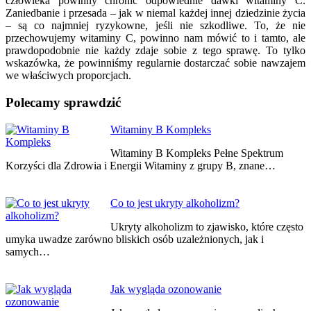
człowieka powinny chronić odpowiednie dawki witaminy C.
Zaniedbanie i przesada – jak w niemal każdej innej dziedzinie życia
– są co najmniej ryzykowne, jeśli nie szkodliwe. To, że nie
przechowujemy witaminy C, powinno nam mówić to i tamto, ale
prawdopodobnie nie każdy zdaje sobie z tego sprawę. To tylko
wskazówka, że ​​powinniśmy regularnie dostarczać sobie nawzajem
we właściwych proporcjach.
Polecamy sprawdzić
Nawigacja
Witaminy B Kompleks
wpisu
Witaminy B Kompleks Pełne Spektrum
Korzyści dla Zdrowia i Energii Witaminy z grupy B, znane…
Co to jest ukryty alkoholizm?
Ukryty alkoholizm to zjawisko, które często
umyka uwadze zarówno bliskich osób uzależnionych, jak i
samych…
Jak wygląda ozonowanie